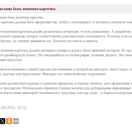
должна быть визитная карточка.
лжна быть визитная карточка.
 карточка должна быть оформлена так, чтобы у получившего ее человека сложилось хор
й визитной карточки дизайн должен быть авторским, то есть уникальным. А разработка 
ельного времени, которое соответственно дополнительно оплачивается. Поэтому если ва
 быстро, не спешите принимать его. Взвесьте все плюсы и минусы.
визитная карточка должна выглядеть изящно и дорого, быть приятной на ощупь. Не зря
ют дизайнерскую бумагу. Не отказывайтесь от шелкографии, теснения, фольги. Эти элем
ение искусства.
ивлечь внимание к вашей персоне или компании, в которой вы работаете, имеет смысл з
, круглые или треугольные. Выглядит это очень необычно и креативно.
зитки должен быть красиво и грамотно оформлен, и хорошо читаться. Для оформления н
и трех цветов. Использовать обратную сторону визитки для дублирования информации 
ти впечатление некоторой стесненности в средствах, или еще хуже – в бедности владельц
.
-06-2010, 22:31