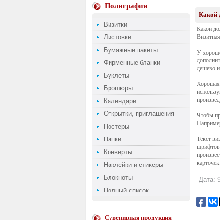
Полиграфия
Какой 
Визитки
Какой до
Листовки
Визитная
Бумажные пакеты
У хороше
дополнит
Фирменные бланки
дешево и
Буклеты
Хорошая 
Брошюры
использу
произвед
Календари
Открытки, приглашения
Чтобы пр
Например
Постеры
Папки
Текст ви
шрифтов 
Конверты
произвес
карточек
Наклейки и стикеры
Блокноты
Дата: 9
Полный список
Сувенирная продукция