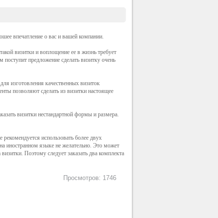
ошее впечатление о вас и вашей компании.
такой визитки и воплощение ее в жизнь требует
м поступит предложение сделать визитку очень
 для изготовления качественных визиток
енты позволяют сделать из визитки настоящее
аказать визитки нестандартной формы и размера.
е рекомендуется использовать более двух
на иностранном языке не желательно. Это может
а визитки. Поэтому следует заказать два комплекта
Просмотров: 1746