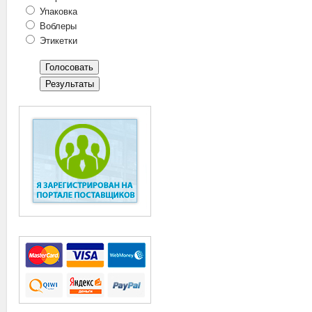
Упаковка
Воблеры
Этикетки