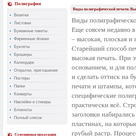
Полиграфия
Виды полиграфической печати. Вы
Визитки
Виды полиграфической
Листовки
Еще совсем недавно в
Бумажные пакеты
– высокая, плоская и 
Фирменные бланки
Буклеты
Старейший способ печ
Брошюры
высокая печать. При 
Календари
основанием, и для по
Открытки, приглашения
и сделать оттиск на б
Постеры
печати и штампы, кот
Папки
Конверты
специфические полигр
Наклейки и стикеры
практически всё. Стр
Блокноты
заголовки набирались
Полный список
пластинах, на которы
грубый растр. Процес
Сувенирная продукция