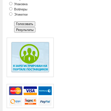
Упаковка
Воблеры
Этикетки