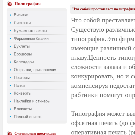
Полиграфия
Что собой преставляет полиграфия
Визитки
Что собой преставляе
Листовки
Существую различные
Бумажные пакеты
типография.Это фирм
Фирменные бланки
Буклеты
имеющие различный с
Брошюры
плаву.Ценность типог
Календари
сложности заказа и о
Открытки, приглашения
конкурировать, но и 
Постеры
компенсируя недоста
Папки
Конверты
рабтники помогут опр
Наклейки и стикеры
Блокноты
Типография может вы
Полный список
офсетная печать (до 
оперативная печать (р
Сувенирная продукция