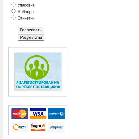
Упаковка
Воблеры
Этикетки