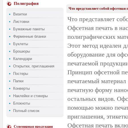
Полиграфия
Что представляет собой офсетная 
Визитки
Что представляет соб
Листовки
Офсетная печать в на
Бумажные пакеты
полиграфических мате
Фирменные бланки
Буклеты
Этот метод идеален д
Брошюры
оборудование для оф
Календари
печатаемой продукции
Открытки, приглашения
Принцип офсетной печ
Постеры
печатаемый материал 
Папки
Конверты
печатную форму нанос
Наклейки и стикеры
остальных видов. Офсе
Блокноты
помощью можно печата
Полный список
приглашения, этикетк
Офсетная печать включ
Сувенирная продукция