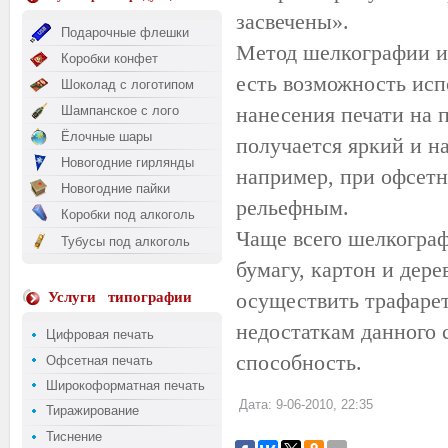
засвечены».
Подарочные флешки
Метод шелкографии и
Коробки конфет
есть возможность исп
Шоколад с логотипом
нанесения печати на 
Шампанское с лого
Ёлочные шары
получается яркий и н
Новогодние гирлянды
например, при офсетн
Новогодние пайки
рельефным.
Коробки под алкоголь
Чаще всего шелкограф
Тубусы под алкоголь
бумагу, картон и дер
осуществить трафарет
Услуги
типографии
недостаткам данного 
Цифровая печать
способность.
Офсетная печать
Широкоформатная печать
Дата: 9-06-2010, 22:35
Тиражирование
Тиснение