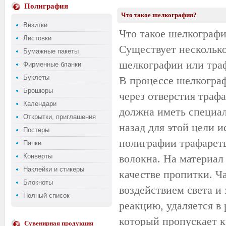
Полиграфия
Что такое шелкография?
Визитки
Что такое шелкографи
Листовки
Существует несколько
Бумажные пакеты
шелкографии или траф
Фирменные бланки
Буклеты
В процессе шелкогра
Брошюры
через отверстия трафа
Календари
должна иметь специа
Открытки, приглашения
назад для этой цели 
Постеры
полиграфии трафареты
Папки
Конверты
волокна. На материал
Наклейки и стикеры
качестве пропитки. Ч
Блокноты
воздействием света и 
Полный список
реакцию, удаляется в 
который пропускает к
Сувенирная продукция