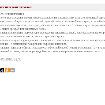
ности печати плакатов.
сти печати плакатов.
 но точное высказывание из нескольких ярких и выразительных слов это идеальный вариа
ьких словах общую мысль – это особо ценный товар в рекламной индустрии, который ши
ии плакатов, буклетов, постеров, рекламных листовок и т.д. Обычный ярко оформленн
, станет прекрасным рекламным ходом.
и плакаты идеально подходят для проведения рекламных акций, как средство информир
амы и привлечения клиентов, но и в социальных целях.
катами пользуются уже довольно давно, но и в наше время плакаты довольно популярн
ии, но и с ламинацией, лакировкой, вырубкой и прочим.
товления плакатов обычно используется офсетный способ печати, основанный на 4 вида
лаемый оттенок, так же не редко добавляют металлизированные и пантонные краски.
-06-2010, 22:36