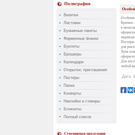
Полиграфия
Особен
Визитки
Особенно
Листовки
Краткое,
в нескол
Бумажные пакеты
оформлен
надписью
Фирменные бланки
Постеры 
Буклеты
для рекл
Хотя пла
Брошюры
оформлен
Для изго
Календари
любой же
Открытки, приглашения
Дата: 9
Постеры
Папки
Конверты
Наклейки и стикеры
Блокноты
Полный список
Сувенирная продукция