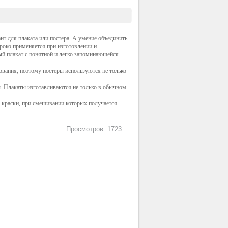
нт для плаката или постера. А умение объединить
роко применяется при изготовлении и
ый плакат с понятной и легко запоминающейся
ования, поэтому постеры используются не только
ы. Плакаты изготавливаются не только в обычном
х краски, при смешивании которых получается
Просмотров: 1723