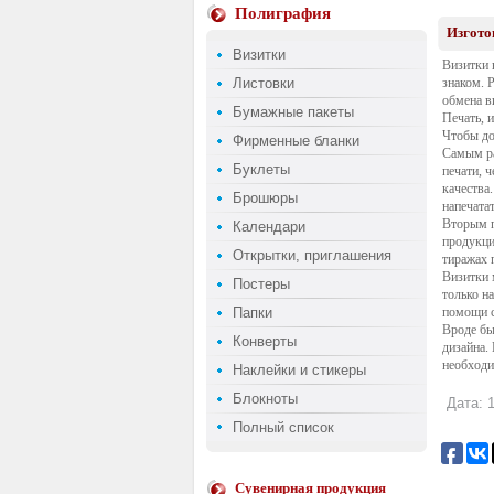
Полиграфия
Изгото
Визитки
Визитки 
Листовки
знаком. 
обмена в
Бумажные пакеты
Печать, 
Чтобы до
Фирменные бланки
Самым ра
Буклеты
печати, 
качества
Брошюры
напечата
Вторым п
Календари
продукци
Открытки, приглашения
тиражах 
Визитки 
Постеры
только н
Папки
помощи с
Вроде бы
Конверты
дизайна.
необходи
Наклейки и стикеры
Блокноты
Дата: 1
Полный список
Сувенирная продукция