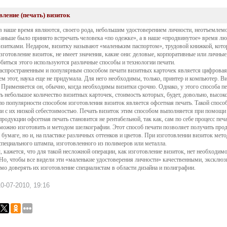
вление (печать) визиток
в наше время являются, своего рода, небольшим удостоверением личности, неотъемле
Раньше было принято встречать человека «по одежке», а в наше «продвинутое» время люб
изитками. Недаром, визитку называют «маленьким паспортом», трудовой книжкой, кот
изготовление визиток, не имеет значения, какие они: деловые, корпоративные или личны
биться этого используются различные способы и технологии печати.
спространенным и популярным способом печати визитных карточек является цифровая п
чем этот, наука еще не придумала. Для него необходимы, только, принтер и компьютер. В
. Применяется он, обычно, когда необходимы визитки срочно. Однако, у этого способа п
ть небольшое количество визитных карточек, стоимость которых, будет, довольно, высок
о популярности способом изготовления визиток является офсетная печать. Такой способ
и с их низкой себестоимостью. Печать визиток этим способом выполняется при помощ
продукции офсетная печать становится не рентабельной, так как, сам по себе процесс печ
можно изготовить и методом шелкографии. Этот способ печати позволяет получить про
а бумаге, но и, на пластике различных оттенков и цветов. При изготовлении визиток мет
пециального штампа, изготовленного из полимеров или металла.
, кажется, что для такой несложной операции, как изготовление визиток, нет необходимо
 Но, чтобы все видели эти «маленькие удостоверения личности» качественными, эксклю
мо доверять их изготовление специалистам в области дизайна и полиграфии.
0-07-2010, 19:16