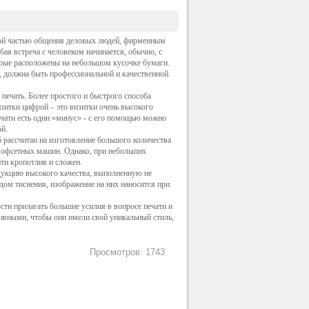
мой частью общения деловых людей, фирменным
ая встреча с человеком начинается, обычно, с
орые расположены на небольшом кусочке бумаги.
е, должна быть профессиональной и качественной.
ечать. Более простого и быстрого способа
изитки цифрой – это визитки очень высокого
ечати есть один «минус» - с его помощью можно
ой.
 рассчитан на изготовление большого количества
и офсетных машин. Однако, при небольших
ати кропотлив и сложен.
дукцию высокого качества, выполненную не
одом тиснения, изображение на них наносится при
сти прилагать большие усилия в вопросе печати и
зивными, чтобы они имели свой уникальный стиль,
Просмотров: 1743