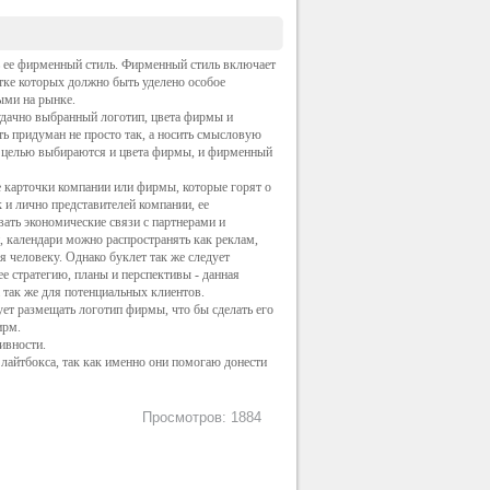
ь ее фирменный стиль. Фирменный стиль включает
тке которых должно быть уделено особое
ыми на рынке.
удачно выбранный логотип, цвета фирмы и
ь придуман не просто так, а носить смысловую
же целью выбираются и цвета фирмы, и фирменный
 карточки компании или фирмы, которые горят о
к и лично представителей компании, ее
вать экономические связи с партнерами и
, календари можно распространять как реклам,
я человеку. Однако буклет так же следует
ее стратегию, планы и перспективы - данная
 так же для потенциальных клиентов.
ует размещать логотип фирмы, что бы сделать его
ирм.
ивности.
айтбокса, так как именно они помогаю донести
Просмотров: 1884