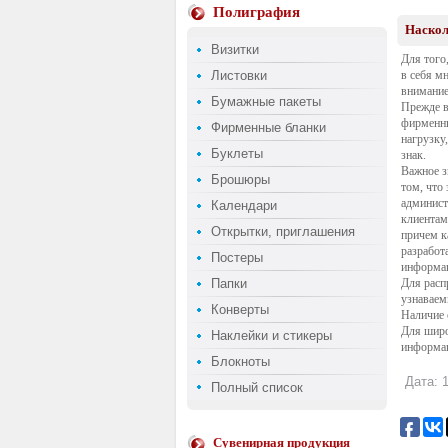
Полиграфия
Наскол
Визитки
Для того
Листовки
в себя м
внимание
Бумажные пакеты
Прежде в
фирменны
Фирменные бланки
нагрузку
Буклеты
знак.
Важное з
Брошюры
том, что
админист
Календари
клиентам
Открытки, приглашения
причем к
разработ
Постеры
информац
Папки
Для расп
узнаваем
Конверты
Наличие 
Для широ
Наклейки и стикеры
информац
Блокноты
Дата: 1
Полный список
Сувенирная продукция