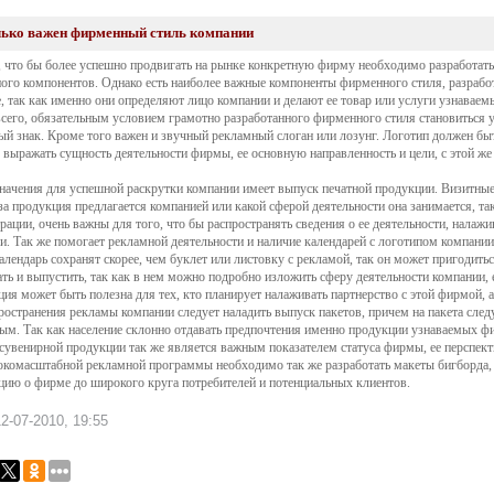
ько важен фирменный стиль компании
, что бы более успешно продвигать на рынке конкретную фирму необходимо разработат
ного компонентов. Однако есть наиболее важные компоненты фирменного стиля, разрабо
, так как именно они определяют лицо компании и делают ее товар или услуги узнаваем
сего, обязательным условием грамотно разработанного фирменного стиля становиться 
й знак. Кроме того важен и звучный рекламный слоган или лозунг. Логотип должен быт
, выражать сущность деятельности фирмы, ее основную направленность и цели, с этой 
начения для успешной раскрутки компании имеет выпуск печатной продукции. Визитные
 за продукция предлагается компанией или какой сферой деятельности она занимается, та
рации, очень важны для того, что бы распространять сведения о ее деятельности, налажи
и. Так же помогает рекламной деятельности и наличие календарей с логотипом компании
алендарь сохранят скорее, чем буклет или листовку с рекламой, так он может пригодитьс
ать и выпустить, так как в нем можно подробно изложить сферу деятельности компании, 
ия может быть полезна для тех, кто планирует налаживать партнерство с этой фирмой, а
ространения рекламы компании следует наладить выпуск пакетов, причем на пакета след
ым. Так как население склонно отдавать предпочтения именно продукции узнаваемых ф
сувенирной продукции так же является важным показателем статуса фирмы, ее перспект
комасштабной рекламной программы необходимо так же разработать макеты бигборда, л
ию о фирме до широкого круга потребителей и потенциальных клиентов.
2-07-2010, 19:55