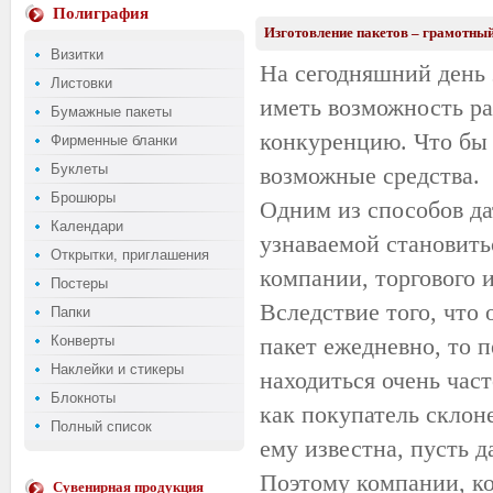
Полиграфия
Изготовление пакетов – грамотны
Визитки
На сегодняшний день 
Листовки
иметь возможность ра
Бумажные пакеты
конкуренцию. Что бы 
Фирменные бланки
Буклеты
возможные средства.
Брошюры
Одним из способов дат
Календари
узнаваемой становить
Открытки, приглашения
компании, торгового 
Постеры
Вследствие того, что
Папки
Конверты
пакет ежедневно, то 
Наклейки и стикеры
находиться очень час
Блокноты
как покупатель склон
Полный список
ему известна, пусть д
Поэтому компании, ко
Сувенирная продукция