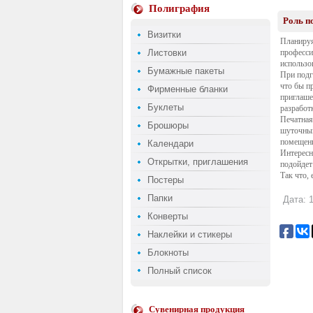
Полиграфия
Роль п
Визитки
Планируя
Листовки
професси
использо
Бумажные пакеты
При подг
что бы п
Фирменные бланки
приглаше
Буклеты
разработ
Печатная
Брошюры
шуточным
помещени
Календари
Интересн
Открытки, приглашения
подойдет
Так что,
Постеры
Папки
Дата: 1
Конверты
Наклейки и стикеры
Блокноты
Полный список
Сувенирная продукция