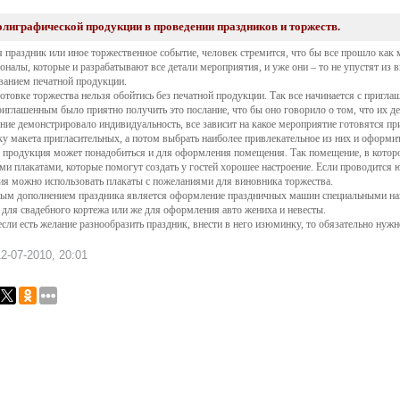
олиграфической продукции в проведении праздников и торжеств.
 праздник или иное торжественное событие, человек стремится, что бы все прошло как
оналы, которые и разрабатывают все детали мероприятия, и уже они – то не упустят из
ванием печатной продукции.
отовке торжества нельзя обойтись без печатной продукции. Так все начинается с пригл
риглашенным было приятно получить это послание, что бы оно говорило о том, что их де
ние демонстрировало индивидуальность, все зависит на какое мероприятие готовятся пр
ку макета пригласительных, а потом выбрать наиболее привлекательное из них и оформи
 продукция может понадобиться и для оформления помещения. Так помещение, в которо
и плакатами, которые помогут создать у гостей хорошее настроение. Если проводится 
я можно использовать плакаты с пожеланиями для виновника торжества.
ым дополнением праздника является оформление праздничных машин специальными нак
 для свадебного кортежа или же для оформления авто жениха и невесты.
 если есть желание разнообразить праздник, внести в него изюминку, то обязательно ну
2-07-2010, 20:01