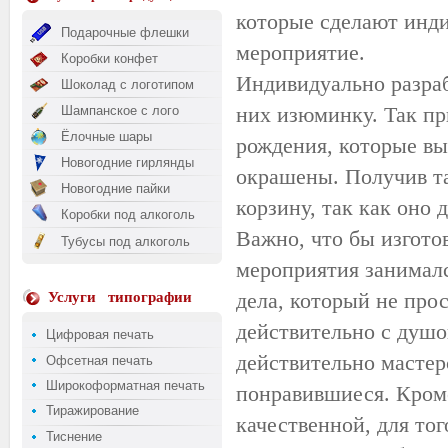
которые сделают инд
Подарочные флешки
мероприятие.
Коробки конфет
Индивидуально разраб
Шоколад с логотипом
них изюминку. Так пр
Шампанское с лого
Ёлочные шары
рождения, которые вы
Новогодние гирлянды
окрашены. Получив та
Новогодние пайки
корзину, так как оно 
Коробки под алкоголь
Важно, что бы изгото
Тубусы под алкоголь
мероприятия занималс
дела, который не прос
Услуги
типографии
действительно с душо
Цифровая печать
действительно мастер
Офсетная печать
Широкоформатная печать
понравившиеся. Кроме
Тиражирование
качественной, для тог
Тиснение