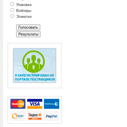
Упаковка
Воблеры
Этикетки