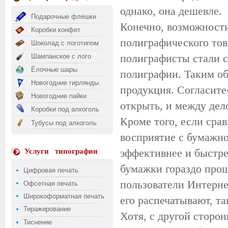
однако, она дешевле.
Подарочные флешки
Конечно, возможност
Коробки конфет
полиграфического тов
Шоколад с логотипом
полиграфисты стали с
Шампанское с лого
Ёлочные шары
полиграфии. Таким об
Новогодние гирлянды
продукция. Согласитес
Новогодние пайки
открыть, и между дел
Коробки под алкоголь
Кроме того, если сра
Тубусы под алкоголь
восприятие с бумажно
эффективнее и быстре
Услуги
типографии
бумажки гораздо прощ
Цифровая печать
пользователи Интерне
Офсетная печать
Широкоформатная печать
его распечатывают, т
Тиражирование
Хотя, с другой сторо
Тиснение