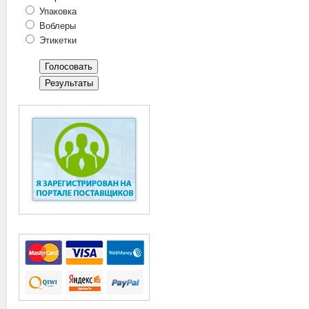
Упаковка
Воблеры
Этикетки