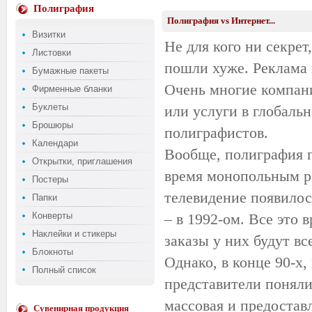
Полиграфия
Полиграфия vs Интернет...
Визитки
Не для кого ни секрет
Листовки
пошли хуже. Реклама 
Бумажные пакеты
Очень многие компании
Фирменные бланки
Буклеты
или услуги в глобаль
Брошюры
полиграфистов.
Календари
Вообще, полиграфия п
Открытки, приглашения
время монопольным р
Постеры
телевидение появилос
Папки
Конверты
– в 1992-ом. Все это 
Наклейки и стикеры
заказы у них будут все
Блокноты
Однако, в конце 90-х
Полный список
представители поняли,
массовая и предостав
Сувенирная продукция