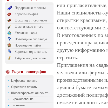
или пригласительные,
Подарочные флешки
Наши специалисты-ху
Коробки конфет
открытки красивыми,
Шоколад с логотипом
соответствующими ст
Шампанское с лого
Ёлочные шары
В изготовленных по з
Новогодние гирлянды
проведения праздник
Новогодние пайки
другую информацию и
Коробки под алкоголь
отразить.
Тубусы под алкоголь
Приглашения на свадь
человека или фирмы, 
Услуги
типографии
производственными и
Цифровая печать
лучшей бумаге самым
Офсетная печать
Широкоформатная печать
достижений полиграф
Тиражирование
сможет выполнить как
Тиснение