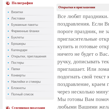
Полиграфия
Открытки и приглашения
Визитки
Все любят праздники.
Листовки
поздравления. Если В
Бумажные пакеты
пороге праздник, не з
Фирменные бланки
Буклеты
пригласительные отк
Брошюры
купить и готовые отк
Календари
ничего не будет о Ва
Открытки, приглашения
ручку, дописывать текс
Постеры
приглашает. Или лома
Папки
Конверты
подогнать свой текст 
Наклейки и стикеры
поздравление, краем г
Блокноты
через несколько минут
Полный список
Мы готовы Вам помочь
любыми Вашими жел
Сувенирная продукция