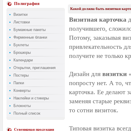
Полиграфия
Какой должна быть визитная карто
Визитки
Визитная карточка
д
Листовки
получившего, сложило
Бумажные пакеты
Потому, заказывая виз
Фирменные бланки
Буклеты
привлекательность дл
Брошюры
получите не только к
Календари
Открытки, приглашения
Дизайн для
визитки
«
Постеры
попросту нет. А то, ч
Папки
Конверты
карточка. Ее делают 
Наклейки и стикеры
заменяя старые рекви
Блокноты
то сотни визиток.
Полный список
Типовая визитка всег
Сувенирная продукция