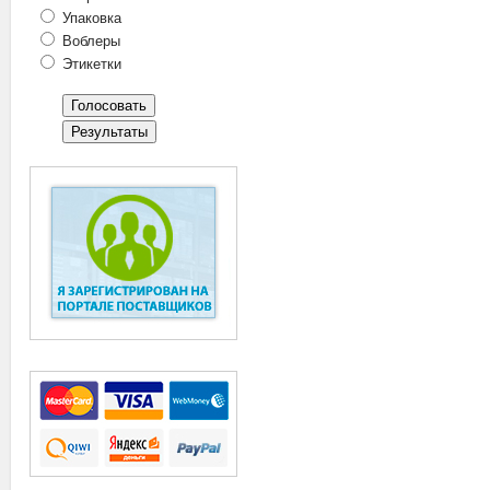
Упаковка
Воблеры
Этикетки