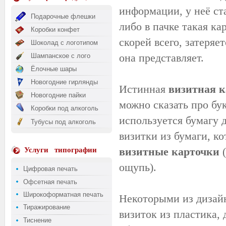
информации, у неё ст
Подарочные флешки
либо в пачке такая ка
Коробки конфет
скорей всего, затеряет
Шоколад с логотипом
она представляет.
Шампанское с лого
Ёлочные шары
Новогодние гирлянды
Истинная
визитная к
Новогодние пайки
можно сказать про бу
Коробки под алкоголь
используется бумагу 
Тубусы под алкоголь
визитки из бумаги, к
визитные карточки
(
Услуги
типографии
ощупь).
Цифровая печать
Офсетная печать
Широкоформатная печать
Некоторыми из дизайн
Тиражирование
визиток из пластика,
Тиснение