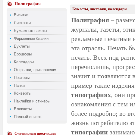
Полиграфия
Буклеты, листовки, календари.
Визитки
Полиграфия
– размно
Листовки
журналы, газеты, эти
Бумажные пакеты
рекламные печатные и
Фирменные бланки
Буклеты
эта отрасль. Печать б
Брошюры
печать. Всех под раз
Календари
перечислишь, прогрес
Открытки, приглашения
значит и появляются 
Постеры
пример такие изделия
Папки
Конверты
типографиях
, они пр
Наклейки и стикеры
ознакомления с тем 
Блокноты
более подробно; во вт
Полный список
жизнь потребителю эт
типографии
занимают
Сувенирная продукция