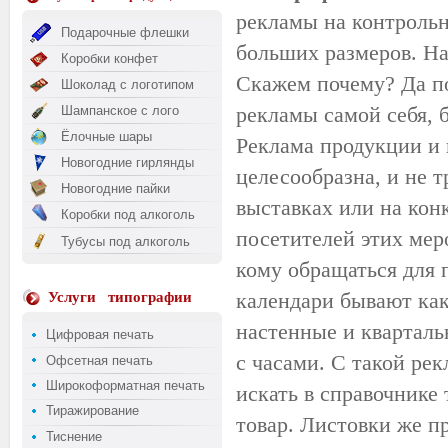
рекламы на контрольн
Подарочные флешки
больших размеров. Н
Коробки конфет
Скажем почему? Да по
Шоколад с логотипом
рекламы самой себя, 
Шампанское с лого
Ёлочные шары
Реклама продукции и 
Новогодние гирлянды
целесообразна, и не 
Новогодние пайки
выставках или на кон
Коробки под алкоголь
посетителей этих меро
Тубусы под алкоголь
кому обращаться для 
календари бывают как
Услуги
типографии
настенные и квартал
Цифровая печать
с часами. С такой рек
Офсетная печать
Широкоформатная печать
искать в справочнике
Тиражирование
товар. Листовки же п
Тиснение