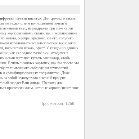
ифровая печать визиток
. Для срочного заказа
ные по технологиям полноцветной печати и
 изысканный вкус, не раздражая при этом своей
гому корпоративному стилю, так и эксклюзивной
з золота, серебра, красного, синего, голубого,
можно использовать все классические технологии,
ев
, пигментная печать, офсет. У каждой из данных
ание, как «холодное тиснение» находится в
но и сами пытались купить
ламинатор
, чтобы
ния. Печать визитных карточек, как бы просто это
ребуют тщательного соблюдения технологий
в и квалифицированных специалистов. Даже
чь за собой недопустимо высокий процент
оторый создает Ваш имидж. Поэтому для
иться профессионалам, которые хорошо знают свое
Просмотров: 1269