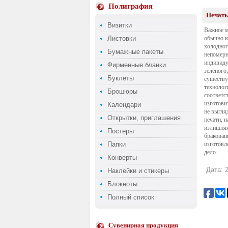
Полиграфия
Печать
Визитки
Важное м
Листовки
обычно к
холодно
Бумажные пакеты
непомерн
индивиду
Фирменные бланки
зеленого
Буклеты
существу
технолог
Брошюры
соответс
изготови
Календари
не выгля
Открытки, приглашения
печати, 
излишняя
Постеры
бракован
Папки
изготовл
дело.
Конверты
Дата: 2
Наклейки и стикеры
Блокноты
Полный список
Сувенирная продукция