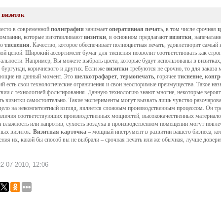
 визиток
есто в современной
полиграфии
занимает
оперативная печат
ь, в том числе срочная
ц
омпании, которые изготавливают
визитки
, в основном предлагают
визитки
, напечатан
го
тиснения
. Качество, которое обеспечивает полноцветная печать, удовлетворит самый
ой ценой. Широкий ассортимент бумаг для тиснения позволит соответствовать как стро
альности. Например, Вы можете выбрать цвета, которые будут использованы в визитках, и
,
бургунди
, коричневого и других. Если же
визитки
требуются не срочно, то для заказа 
ющие на данный момент. Это
шелкотрафарет
,
термопечать
, горячее
тиснение
,
конгр
ий есть свои технологические ограничения и свои неоспоримые преимущества. Такое назв
твии с технологией
фольгирования
. Данную технологию знают многие, некоторые вероят
ть визитки самостоятельно. Такие эксперименты могут вызвать лишь чувство разочарова
дело на некомпетентный взгляд, является сложным производственным процессом. Он т
наличия соответствующих производственных мощностей, высококачественных материало
 влажность или напротив, сухость воздуха в производственном помещении могут повле
ных визиток.
Визитная карточка
– мощный инструмент в развитии вашего бизнеса, к
ения их, какой бы способ вы не выбрали – срочная печать или же обычная, лучше довер
2-07-2010, 12:06