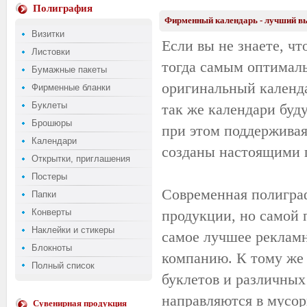
Полиграфия
Фирменный календарь - лучший вы
Визитки
Если вы не знаете, ч
Листовки
тогда самым оптимал
Бумажные пакеты
оригинальный календар
Фирменные бланки
Буклеты
так же календари буд
Брошюры
при этом поддерживая
Календари
созданы настоящими п
Открытки, приглашения
Постеры
Современная полигра
Папки
Конверты
продукции, но самой 
Наклейки и стикеры
самое лучшее рекламн
Блокноты
компанию. К тому же и
Полный список
буклетов и различных
направляются в мусор
Сувенирная продукция