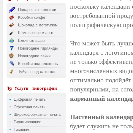
поскольку календари 
Подарочные флешки
востребованной проду
Коробки конфет
полиграфическую про
Шоколад с логотипом
Шампанское с лого
Ёлочные шары
Что может быть лучше
Новогодние гирлянды
календаря с логотипо
Новогодние пайки
не только эффективен
Коробки под алкоголь
многочисленных видов
Тубусы под алкоголь
оптимально подойдёт
популярными, на сег
Услуги
типографии
карманный календа
Цифровая печать
Офсетная печать
Широкоформатная печать
Настенный календа
Тиражирование
будет служить не тол
Тиснение