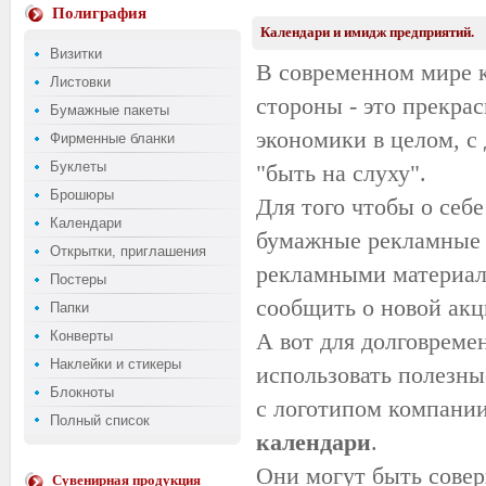
Полиграфия
Календари и имидж предприятий.
Визитки
В современном мире 
Листовки
стороны - это прекра
Бумажные пакеты
экономики в целом, с
Фирменные бланки
Буклеты
"быть на слуху".
Брошюры
Для того чтобы о себ
Календари
бумажные рекламные
Открытки, приглашения
рекламными материал
Постеры
сообщить о новой акц
Папки
Конверты
А вот для долговрем
Наклейки и стикеры
использовать полезны
Блокноты
с логотипом компании
Полный список
календари
.
Они могут быть сове
Сувенирная продукция