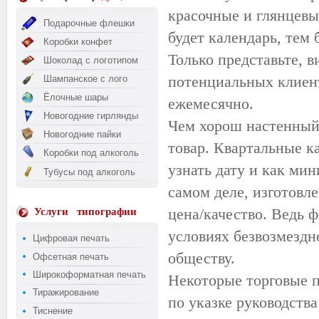
красочные и глянцевы
Подарочные флешки
будет календарь, тем 
Коробки конфет
Только представьте, в
Шоколад с логотипом
потенциальных клиент
Шампанское с лого
Ёлочные шары
ежемесячно.
Новогодние гирлянды
Чем хорош настенны
Новогодние пайки
товар. Квартальные к
Коробки под алкоголь
узнать дату и как мин
Тубусы под алкоголь
самом деле, изготовле
цена/качество. Ведь 
Услуги
типографии
условиях безвозмездн
Цифровая печать
обществу.
Офсетная печать
Широкоформатная печать
Некоторые торговые п
Тиражирование
по указке руководств
Тиснение