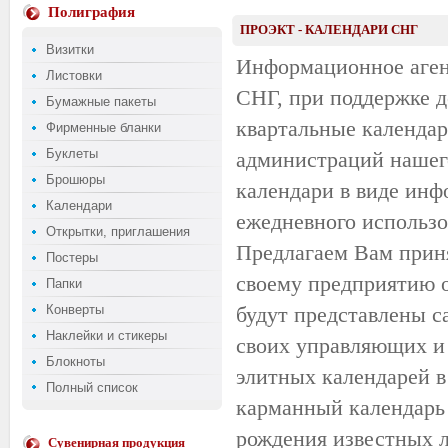
Полиграфия
ПРОЭКТ - КАЛЕНДАРИ СНГ
Визитки
Информационное агент
Листовки
СНГ, при поддержке д
Бумажные пакеты
квартальные календа
Фирменные бланки
Буклеты
администраций нашего
Брошюры
календари в виде инф
Календари
ежедневного использов
Открытки, приглашения
Предлагаем Вам приня
Постеры
своему предприятию од
Папки
Конверты
будут представлены 
Наклейки и стикеры
своих управляющих и
Блокноты
элитных календарей в
Полный список
карманный календарь 
рождения известных л
Сувенирная продукция