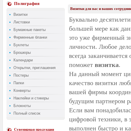
Полиграфия
Визитки для вас и ваших сотрудник
Визитки
Буквально десятилети
Листовки
большей мере как дан
Бумажные пакеты
это уже фирменный з
Фирменные бланки
Буклеты
личности. Любое дел
Брошюры
всегда заканчивается
Календари
поможет
визитка
.
Открытки, приглашения
На данный момент циф
Постеры
качество визитки люб
Папки
Конверты
вашей фирмы координа
Наклейки и стикеры
будущим партнером ра
Блокноты
Если вам понадобилас
Полный список
цифровой техники, в 
выполнен быстро и кач
Сувенирная продукция