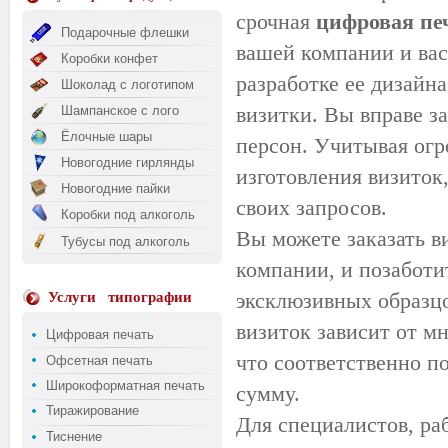
срочная
цифровая п
е
Подарочные флешки
вашей компании и вас
Коробки конфет
разработке ее дизайн
Шоколад с логотипом
визитки. Вы вправе з
Шампанское с лого
Ёлочные шары
персон. Учитывая огр
Новогодние гирлянды
изготовления визиток
Новогодние пайки
своих запросов.
Коробки под алкоголь
Вы можете заказать в
Тубусы под алкоголь
компании, и позаботи
эксклюзивных образц
Услуги
типографии
визиток зависит от мн
Цифровая печать
что соответственно п
Офсетная печать
Широкоформатная печать
сумму.
Тиражирование
Для специалистов, ра
Тиснение