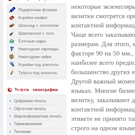
некоторые экземпляры
Подарочные флешки
визитки смотрятся ор
Коробки конфет
контактной информац
Шоколад с логотипом
Чаще всего заказываю
Шампанское с лого
Ёлочные шары
размерам. Для этого,
Новогодние гирлянды
факторе 90 на 50 мм.,
Новогодние пайки
наиболее всего предп
Коробки под алкоголь
большинство других е
Тубусы под алкоголь
Другой важный момен
языках. Многие бизн
Услуги
типографии
визитку, заказывают 
Цифровая печать
контактной информаци
Офсетная печать
Широкоформатная печать
этикете не принято та
Тиражирование
строго на одном языке
Тиснение