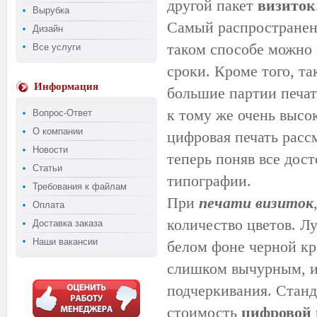
другой пакет
визиток
Вырубка
Самый распространен
Дизайн
таком способе можно 
Все услуги
сроки. Кроме того, та
Информация
большие партии печат
к тому же очень высо
Вопрос-Ответ
О компании
цифровая печать расс
Новости
теперь поняв все дост
Статьи
типографии.
Требования к файлам
При
печати визиток
Оплата
количество цветов. Лу
Доставка заказа
Наши вакансии
белом фоне черной кр
слишком вычурным, и
подчеркивания. Стан
стоимость
цифровой 