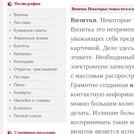
Полиграфия
Визитки. Некоторые тонкости и осо
Визитки
Визитки
. Некоторые 
Листовки
Визитка это непремен
Бумажные пакеты
уважающих себя предп
Фирменные бланки
Буклеты
карточкой. Дело здесь
Брошюры
этикете. Необходимый
Календари
электронную записную
Открытки, приглашения
с массовым распрост
Постеры
Грамотно созданная
в
Папки
Конверты
контактную информаци
Наклейки и стикеры
можно большим количе
Блокноты
делать. Излишне боль
Полный список
воспринимать такие в
визиток является исп
Сувенирная продукция