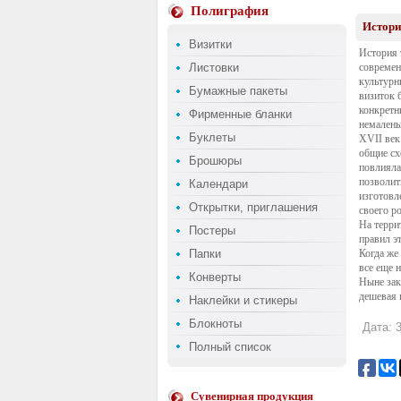
Полиграфия
Истори
Визитки
История 
Листовки
современ
культурн
Бумажные пакеты
визиток 
конкретн
Фирменные бланки
немалень
Буклеты
XVII
век
общие сх
Брошюры
повлияла
позволит
Календари
изготовл
Открытки, приглашения
своего р
На терри
Постеры
правил э
Папки
Когда же
все еще 
Конверты
Ныне зак
дешевая 
Наклейки и стикеры
Блокноты
Дата: 3
Полный список
Сувенирная продукция