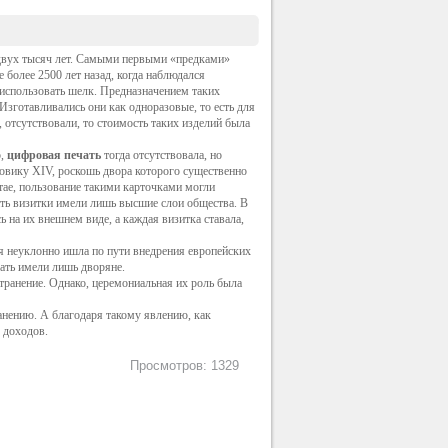
 двух тысяч лет. Самыми первыми «предками»
 более 2500 лет назад, когда наблюдался
 использовать шелк. Предназначением таких
Изготавливались они как одноразовые, то есть для
 отсутствовали, то стоимость таких изделий была
о,
цифровая печать
тогда отсутствовала, но
довику
XIV
, роскошь двора которого существенно
тае, пользование такими карточками могли
вать визитки имели лишь высшие слои общества. В
ь на их внешнем виде, а каждая визитка
ставала
,
ая неуклонно
ишла
по пути внедрения европейских
вать имели лишь дворяне.
ранение. Однако, церемониальная их роль была
анению. А благодаря такому явлению, как
 доходов.
Просмотров: 1329