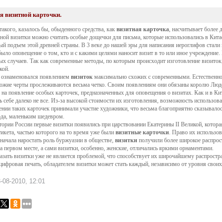
я визитной карточки.
такого, казалось бы, обыденного средства, как
визитная карточка
, насчитывает более
ной визитки можно считать особые дощечки для письма, которые использовались в Китае
ый подъем этой древней страны. В 3 веке до нашей эры для написания иероглифов стали
было оповещение о том, кто и с какими целями наносит визит в то или иное учреждение. 
ых случаев. Так как современные методы, по которым происходит изготовление визиток,
кой.
 ознаменовался появлением
визиток
максимально схожих с современными. Естественн
ожие черты прослеживаются весьма четко. Своим появлениям они обязаны королю Лю
 на появление особых карточек, предназначенных для оповещения о визитах. Как и в Ки
ь себе далеко не все. Из-за высокой стоимости их изготовления, возможность использо
ении таких карточек принимали участие художники, что весьма благоприятно сказывалос
ода, маленьким шедевром.
тории России первые визитки появились при царствовании Екатерины II Великой, котор
тикета, частью которого на то время уже были
визитные карточки
. Право их использо
 начала
наростать
роль буржуазии в обществе,
визитки
получили более широкое распрост
на первом месте, а сами визитки, особенно, женские, отличались яркими орнаментами.
азать визитки уже не является проблемой, что способствует их широчайшему распростр
цифровая печать, обладателем визитки может стать каждый, независимо от уровня своих
-08-2010, 12:01