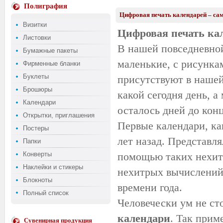
Полиграфия
Цифровая печать календарей – са
Визитки
Цифровая печать ка
Листовки
В нашей повседневно
Бумажные пакеты
маленькие, с рисунка
Фирменные бланки
Буклеты
присутствуют в нашей
Брошюры
какой сегодня день, а
Календари
осталось дней до конц
Открытки, приглашения
Первые календари, ка
Постеры
лет назад. Представля
Папки
Конверты
помощью таких нехит
Наклейки и стикеры
нехитрых вычислений 
Блокноты
времени года.
Полный список
Человечески ум не ст
календари
. Так прим
Сувенирная продукция