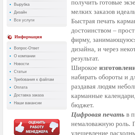
получить готовые экз
Вырубка
мелких заказов идеал
Дизайн
Быстрая печать карма
Все услуги
достоинством – просто
Информация
фирму, занимающую
дизайна, и через нек
Вопрос-Ответ
О компании
результат.
Новости
Широкое
изготовлен
Статьи
набирать обороты и д
Требования к файлам
раздавая людям небол
Оплата
карманные календари,
Доставка заказа
Наши вакансии
бюджет.
Цифровая печать
в п
немаловажную роль. 
удешевление расходны