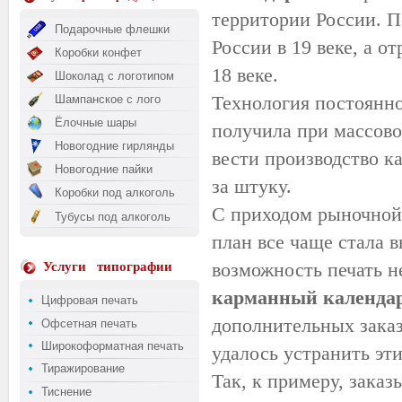
территории России. П
Подарочные флешки
России в 19 веке, а 
Коробки конфет
18 веке.
Шоколад с логотипом
Технология постоянно
Шампанское с лого
Ёлочные шары
получила при массово
Новогодние гирлянды
вести производство 
Новогодние пайки
за штуку.
Коробки под алкоголь
С приходом рыночной 
Тубусы под алкоголь
план все чаще стала 
возможность печать н
Услуги
типографии
карманный календа
Цифровая печать
дополнительных заказ
Офсетная печать
Широкоформатная печать
удалось устранить эти
Тиражирование
Так, к примеру, зака
Тиснение