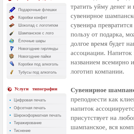
тратить уйму денег и
Подарочные флешки
сувенирное шампанско
Коробки конфет
сувенира превратится
Шоколад с логотипом
пользу от подарка, м
Шампанское с лого
Ёлочные шары
долгое время будет н
Новогодние гирлянды
ассоциации. Напиток 
Новогодние пайки
названием всемирно и
Коробки под алкоголь
логотип компании.
Тубусы под алкоголь
Сувенирное шампан
Услуги
типографии
преподнести как клие
Цифровая печать
напиток ассоциируетс
Офсетная печать
Широкоформатная печать
присутствует на любо
Тиражирование
шампанское, вся комп
Тиснение