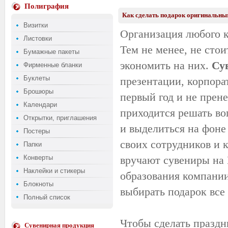
Полиграфия
Как сделать подарок оригинальны
Визитки
Организация любого
Листовки
Тем не менее, не стои
Бумажные пакеты
экономить на них.
Су
Фирменные бланки
Буклеты
презентации,
корпора
Брошюры
первый год и не прен
Календари
приходится решать воп
Открытки, приглашения
и выделиться на фоне
Постеры
своих сотрудников и 
Папки
Конверты
вручают сувениры на Н
Наклейки и стикеры
образования компании
Блокноты
выбирать подарок все
Полный список
Чтобы сделать праздн
Сувенирная продукция