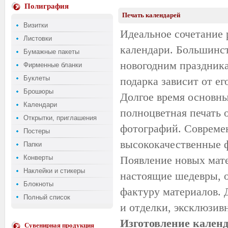
Полиграфия
Печать календарей
Визитки
Идеальное сочетание 
Листовки
календари. Большинст
Бумажные пакеты
новогодним праздника
Фирменные бланки
Буклеты
подарка зависит от ег
Брошюры
Долгое время основн
Календари
полноцветная печать 
Открытки, приглашения
фотографий. Современ
Постеры
высококачественные 
Папки
Конверты
Появление новых мате
Наклейки и стикеры
настоящие шедевры, 
Блокноты
фактуру материалов. 
Полный список
и отделки, эксклюзив
Изготовление кален
Сувенирная продукция