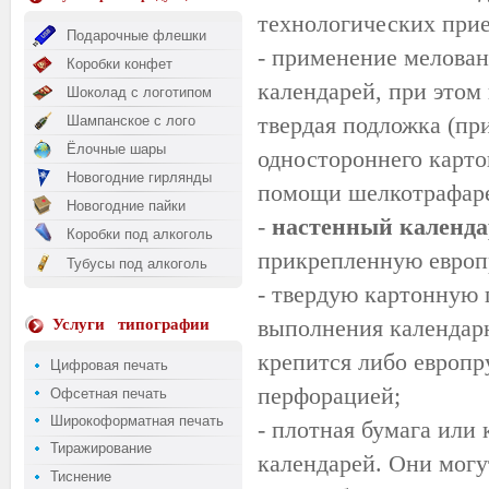
технологических прие
Подарочные флешки
- применение мелован
Коробки конфет
календарей, при этом
Шоколад с логотипом
твердая подложка (при
Шампанское с лого
Ёлочные шары
одностороннего картон
Новогодние гирлянды
помощи
шелкотрафар
Новогодние пайки
-
настенный календа
Коробки под алкоголь
прикрепленную европ
Тубусы под алкоголь
- твердую картонную 
выполнения календарн
Услуги
типографии
крепится либо европр
Цифровая печать
перфорацией;
Офсетная печать
Широкоформатная печать
- плотная бумага или
Тиражирование
календарей. Они мог
Тиснение