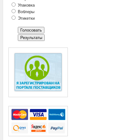
Упаковка
Воблеры
Этикетки