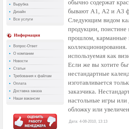
обычно содержат кра
Вырубка
бывают А1, А2 и А3 ф
Дизайн
Следующим видом кал
Все услуги
продукции, поистине 
Информация
прошлом, карманные 
коллекционирования. 
Вопрос-Ответ
О компании
используемая как виз
Новости
Если же вы хотите бы
Статьи
нестандартные календ
Требования к файлам
изготавливается тольк
Оплата
заказчика. Нестандар
Доставка заказа
Наши вакансии
настольные игры или
обложку или увеличен
Дата: 4-08-2010, 13:13