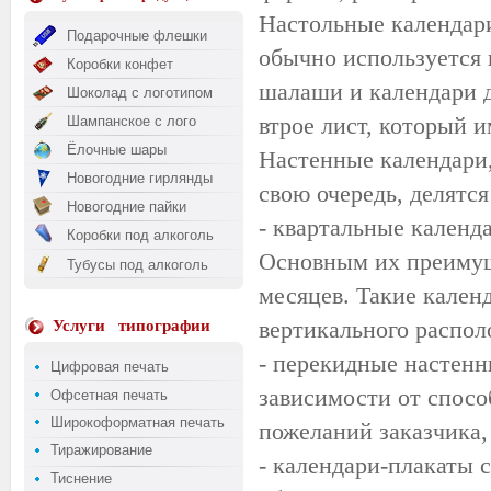
Настольные календари
Подарочные флешки
обычно используется 
Коробки конфет
шалаши и календари д
Шоколад с логотипом
втрое лист, который и
Шампанское с лого
Ёлочные шары
Настенные календари,
Новогодние гирлянды
свою очередь, делятся
Новогодние пайки
- квартальные календ
Коробки под алкоголь
Основным их преимущ
Тубусы под алкоголь
месяцев. Такие календ
вертикального распол
Услуги
типографии
- перекидные настенн
Цифровая печать
зависимости от способ
Офсетная печать
Широкоформатная печать
пожеланий заказчика,
Тиражирование
- календари-плакаты с
Тиснение