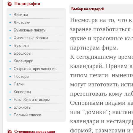
Полиграфия
Выбор календарей
Визитки
Несмотря на то, что 
Листовки
заранее позаботиться
Бумажные пакеты
яркие и красочные ка
Фирменные бланки
Буклеты
партнерам фирм.
Брошюры
К сегодняшнему време
Календари
календарей. Причем в
Открытки, приглашения
типом печати, нынешн
Постеры
могут изготовить ист
Папки
Конверты
презентовать кому ли
Наклейки и стикеры
Основными видами ка
Блокноты
или "домики"; настен
Полный список
календари и нестанд
формой, размерами и т
Сувенирная продукция