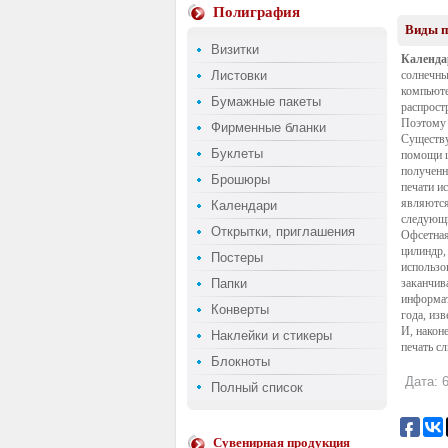
Полиграфия
Виды п
Визитки
Календ
Листовки
солнечны
компьюте
Бумажные пакеты
распрост
Поэтому 
Фирменные бланки
Существу
Буклеты
помощи ц
полученн
Брошюры
печати и
являются
Календари
следующи
Открытки, приглашения
Офсетная
цилиндр,
Постеры
использо
Папки
заканчив
информат
Конверты
года, из
И, након
Наклейки и стикеры
печать с
Блокноты
Дата: 6
Полный список
Сувенирная продукция