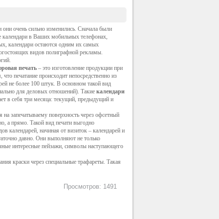
 они очень сильно изменились. Сначала были
е календари в Ваших мобильных телефонах,
ых, календари остаются одним их самых
рогостоящих видов полиграфной рекламы.
гий.
ровая печать
– это изготовление продукции при
, что печатание происходит непосредственно из
ей не более 100 штук. В основном такой вид
иально для деловых отношений). Такие
календари
т в себя три месяца: текущий, предыдущий и
ся на
запечатываему
поверхность через офсетный
но, а прямо. Такой вид печати выгодно
ов календарей, начиная от визиток – календарей и
аточно давно. Они выполняют не только
чные интересные пейзажи, символы наступающего
ания краски через специальные трафареты. Такая
Просмотров: 1491