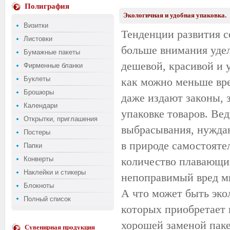
Полиграфия
Экологичная и удобная упаковка.
Визитки
Тенденции развития с
Листовки
больше внимания удел
Бумажные пакеты
дешевой, красивой и 
Фирменные бланки
Буклеты
как можно меньше вр
Брошюры
даже издают законы, 
Календари
упаковке товаров. Ве
Открытки, приглашения
выбрасывания, нуждаю
Постеры
в природе самостояте
Папки
Конверты
количество плавающи
Наклейки и стикеры
непоправимый вред м
Блокноты
А что может быть
эко
Полный список
которых приобретает 
хорошей заменой пак
Сувенирная продукция