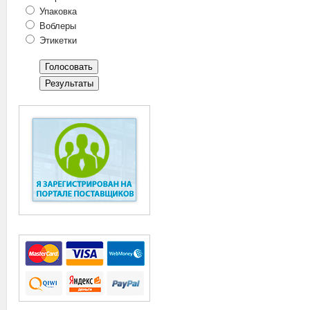
Упаковка
Воблеры
Этикетки