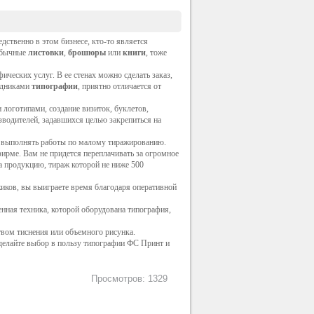
дственно в этом бизнесе, кто-то является
 обычные
листовки
,
брошюры
или
книги
, тоже
ческих услуг. В ее стенах можно сделать заказ,
рудниками
типографии
, приятно отличается от
логотипами, создание визиток, буклетов,
зводителей, задавшихся целью закрепиться на
ое выполнять работы по малому тиражированию.
ирме. Вам не придется переплачивать за огромное
 продукцию, тираж которой не ниже 500
иков
, вы выиграете время благодаря оперативной
нная техника, которой оборудована типография,
вом тиснения или объемного рисунка.
Сделайте выбор в пользу типографии ФС
Принт
и
Просмотров: 1329