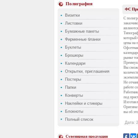
Полиграфия
ФС При
Визитки
С полигр
Листовки
заказчик
являютс
Бумажные пакеты
Типогра
который 
Фирменные бланки
цены на 
Буклеты
Офсетная
календар
Брошюры
рынке то
Преимущ
Календари
Вы сможе
Открытки, приглашения
количест
экземпля
Постеры
Не отчаи
Папки
работе с
Работни
Конверты
под прис
Изготав
Наклейки и стикеры
Оригинал
Блокноты
вы об эт
Полный список
Дата: 2
Сувенирная продукция