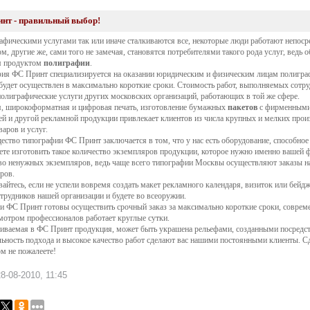
нт - правильный выбор!
афическими услугами так или иначе сталкиваются все, некоторые люди работают непосре
ом, другие же, сами того не замечая, становятся потребителями такого рода услуг, ведь
я продуктом
полиграфии
.
фия ФС
Принт
специализируется на оказании юридическим и физическим лицам полиграфи
будет осуществлен в максимально короткие сроки. Стоимость работ, выполняемых сот
полиграфические услуги других московских организаций, работающих в той же сфере.
, широкоформатная и цифровая печать, изготовление бумажных
пакетов
с фирменными 
ей и другой рекламной продукции привлекает клиентов из числа крупных и мелких прои
варов и услуг.
ество типографии ФС
Принт
заключается в том, что у нас есть оборудование, способн
те изготовить такое количество экземпляров продукции, которое нужно именно вашей ф
во ненужных экземпляров, ведь чаще всего типографии Москвы осуществляют заказы на
ров.
вайтесь, если не успели вовремя создать макет рекламного календаря, визиток или
бейдж
отрудников нашей организации и будете во всеоружии.
ки ФС
Принт
готовы осуществить срочный заказ за максимально короткие сроки, совреме
мотром профессионалов работает круглые сутки.
ливаемая в ФС
Принт
продукция, может быть украшена рельефами, созданными посредст
ьность подхода и высокое качество работ сделают вас нашими постоянными клиенты. 
ом не пожалеете!
8-08-2010, 11:45