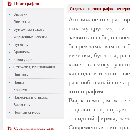
Полиграфия
Современная типография - импери
Визитки
Англичане говорят: вр
Листовки
никому другому, эти с
Бумажные пакеты
заявить о себе, о сво
Фирменные бланки
Буклеты
без рекламы вам не об
Брошюры
визитки, буклеты, ра
Календари
клиенты смогут узнат
Открытки, приглашения
календари и записные
Постеры
разнообразный спектр
Папки
Конверты
типография
.
Наклейки и стикеры
Вы, конечно, можете 
Блокноты
отдельности, но, для 
Полный список
солидной фирмы, жела
Современная типограф
Сувенирная продукция