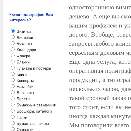
одностороннюю визитк
Какая полиграфия Вам
дешево. А еще вы смож
интересна?
вашим профилем и ука
Визитки
дорого. Вообще, совр
Листовки
запросы любого клиен
Буклеты
Календари
серьезным деловым ч
Флаера
Еще одна услуга, кото
Бланки
Плакаты и постеры
оперативная полиграф
Книги
продукции, в типогра
Конверты
Наклейки
нескольких часов, даж
Блокноты
такой срочный заказ о
Билеты
Бумажные стаканчики
того стоит, если вы н
Брошюры, каталоги
иногда каждая минута
Папки
Бумажные пакеты
Мы поговорили всего 
Открытки