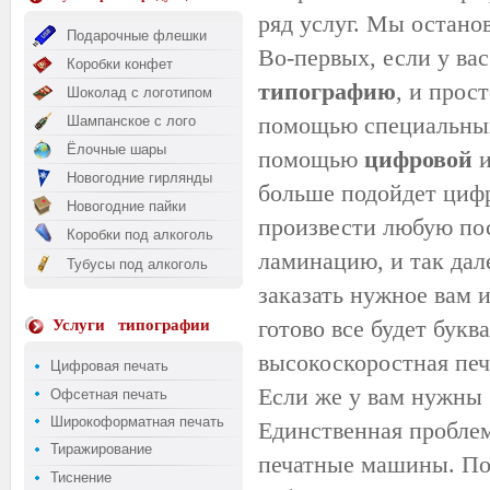
ряд услуг. Мы остано
Подарочные флешки
Во-первых, если у ва
Коробки конфет
типографию
, и прос
Шоколад с логотипом
помощью специальных
Шампанское с лого
Ёлочные шары
помощью
цифровой
и
Новогодние гирлянды
больше подойдет цифр
Новогодние пайки
произвести любую пос
Коробки под алкоголь
ламинацию
, и так да
Тубусы под алкоголь
заказать нужное вам 
готово все будет букв
Услуги
типографии
высокоскоростная печ
Цифровая печать
Если же у вам нужны 
Офсетная печать
Широкоформатная печать
Единственная проблем
Тиражирование
печатные машины. Поэ
Тиснение