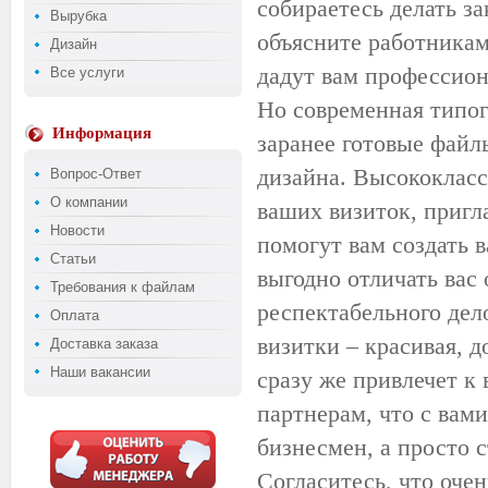
собираетесь делать за
Вырубка
объясните работникам
Дизайн
дадут вам профессион
Все услуги
Но современная типог
Информация
заранее готовые файл
дизайна. Высококласс
Вопрос-Ответ
О компании
ваших визиток, пригл
Новости
помогут вам создать 
Статьи
выгодно отличать вас 
Требования к файлам
респектабельного дел
Оплата
визитки – красивая, 
Доставка заказа
Наши вакансии
сразу же привлечет к
партнерам, что с вам
бизнесмен, а просто с
Согласитесь, что оче