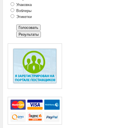
Упаковка
Воблеры
Этикетки