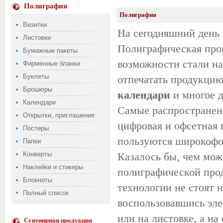
Полиграфия
Полиграфия
Визитки
На сегодняшний день
Листовки
Полиграфическая пром
Бумажные пакеты
возможности стали на
Фирменные бланки
Буклеты
отпечатать продукцию
Брошюры
календари
и многое 
Календари
Самые распространенн
Открытки, приглашения
цифровая и офсетная 
Постеры
пользуются широкофо
Папки
Конверты
Казалось бы, чем мо
Наклейки и стикеры
полиграфической прод
Блокноты
технологии не стоят 
Полный список
воспользовавшись эле
или на листовке, а на
Сувенирная продукция