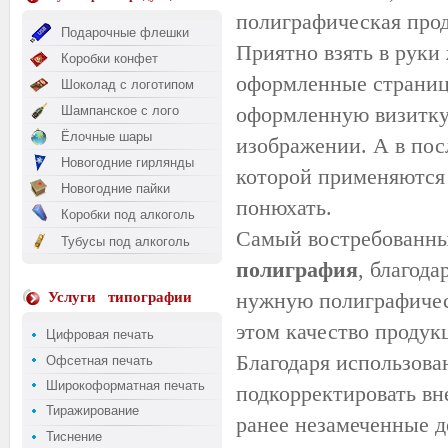
полиграфическая прод
Подарочные флешки
Приятно взять в руки
Коробки конфет
оформленные страницы
Шоколад с логотипом
оформленную визитку 
Шампанское с лого
Ёлочные шары
изображении. А в пос
Новогодние гирлянды
которой применяются 
Новогодние пайки
понюхать.
Коробки под алкоголь
Самый востребованный
Тубусы под алкоголь
полиграфия
, благод
нужную полиграфичес
Услуги
типографии
этом качество продук
Цифровая печать
Благодаря использов
Офсетная печать
Широкоформатная печать
подкорректировать вн
Тиражирование
ранее незамеченные д
Тиснение