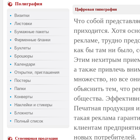
Полиграфия
Цифровая типография
Визитки
Что собой представля
Листовки
приходится. Хотя осн
Бумажные пакеты
рекламе, трудно пред
Фирменные бланки
Буклеты
как бы там ни было, 
Брошюры
Этим нехитрым прием
Календари
а также привлечь вни
Открытки, приглашения
множество, но все он
Постеры
объяснить тем, что р
Папки
Конверты
общества. Эффектив
Наклейки и стикеры
Печатная продукция и
Блокноты
такая реклама гарант
Полный список
клиентам предприяти
новых потребителей.
Сувенирная продукция