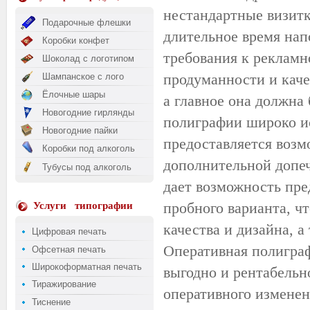
нестандартные визитк
Подарочные флешки
длительное время нап
Коробки конфет
требования к рекламн
Шоколад с логотипом
продуманности и каче
Шампанское с лого
Ёлочные шары
а главное она должна
Новогодние гирлянды
полиграфии широко и
Новогодние пайки
предоставляется возм
Коробки под алкоголь
дополнительной
допе
Тубусы под алкоголь
дает возможность пре
пробного варианта, ч
Услуги
типографии
качества и дизайна, 
Цифровая печать
Оперативная полиграф
Офсетная печать
Широкоформатная печать
выгодно и рентабельн
Тиражирование
оперативного изменени
Тиснение