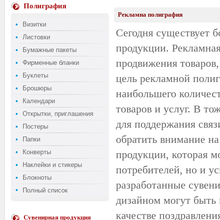
Полиграфия
Рекламна полиграфия
Визитки
Сегодня существует 
Листовки
продукции. Рекламна
Бумажные пакеты
продвижения товаров,
Фирменные бланки
Буклеты
цель рекламной полиг
Брошюры
наибольшего количес
Календари
товаров и услуг. В т
Открытки, приглашения
для поддержания связ
Постеры
обратить внимание н
Папки
Конверты
продукции, которая м
Наклейки и стикеры
потребителей, но и у
Блокноты
разработанные сувен
Полный список
дизайном могут быть 
качестве поздравлени
Сувенирная продукция