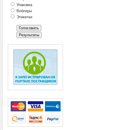
Упаковка
Воблеры
Этикетки