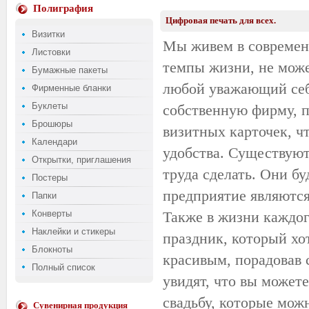
Полиграфия
Цифровая печать для всех.
Визитки
Мы живем в современн
Листовки
темпы жизни, не може
Бумажные пакеты
любой уважающий себ
Фирменные бланки
Буклеты
собственную фирму, п
Брошюры
визитных карточек, ч
Календари
удобства. Существуют
Открытки, приглашения
труда сделать. Они бу
Постеры
предприятие являютс
Папки
Конверты
Также в жизни каждог
Наклейки и стикеры
праздник, который хот
Блокноты
красивым, порадовав 
Полный список
увидят, что вы может
свадьбу, которые мож
Сувенирная продукция