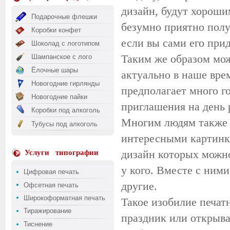
дизайн, будут хороши
Подарочные флешки
безумно приятно полу
Коробки конфет
если вы сами его при
Шоколад с логотипом
Таким же образом мож
Шампанское с лого
Ёлочные шары
актуально в наше вре
Новогодние гирлянды
предполагает много г
Новогодние пайки
приглашения на день 
Коробки под алкоголь
Многим людям также 
Тубусы под алкоголь
интересными картинка
дизайн которых можно
Услуги
типографии
у кого. Вместе с ним
Цифровая печать
другие.
Офсетная печать
Широкоформатная печать
Такое изобилие печат
Тиражирование
праздник или открывае
Тиснение