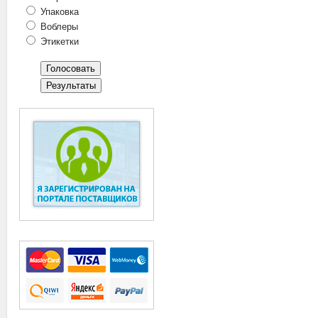
Упаковка
Воблеры
Этикетки