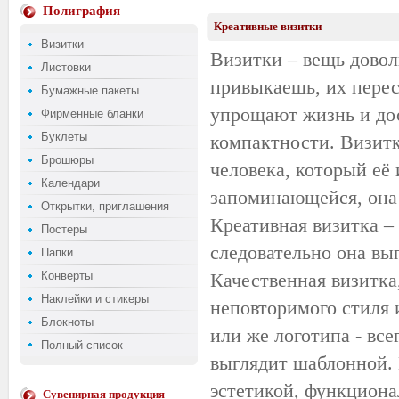
Полиграфия
Креативные визитки
Визитки
Визитки – вещь довол
Листовки
привыкаешь, их перес
Бумажные пакеты
упрощают жизнь и дос
Фирменные бланки
Буклеты
компактности. Визитк
Брошюры
человека, который её 
Календари
запоминающейся, она 
Открытки, приглашения
Креативная
визитка – 
Постеры
следовательно она вы
Папки
Конверты
Качественная визитка
Наклейки и стикеры
неповторимого стиля 
Блокноты
или же логотипа - вс
Полный список
выглядит шаблонной.
эстетикой, функцион
Сувенирная продукция