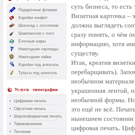
суть бизнеса, то есть 
Подарочные флешки
Визитная карточка – 
Коробки конфет
должна выглядеть
соо
Шоколад с логотипом
сразу понять, о чём 
Шампанское с лого
Ёлочные шары
информацию, хотя инф
Новогодние гирлянды
существу.
Новогодние пайки
Итак,
креатив
визитки 
Коробки под алкоголь
перебарщивать). Запо
Тубусы под алкоголь
необычном материале 
украшенная лентой, 
Услуги
типографии
необычной формы. Но 
Цифровая печать
это ещё не всё. Печат
Офсетная печать
Широкоформатная печать
нынешнем состоянии 
Тиражирование
цифровая печать. Цифр
Тиснение