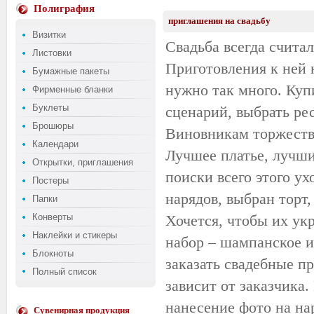
Полиграфия
приглашения на свадьбу
Визитки
Свадьба всегда счита
Листовки
Приготовления к ней н
Бумажные пакеты
нужно так много. Куп
Фирменные бланки
Буклеты
сценарий, выбрать ре
Брошюры
Виновникам торжества
Календари
Лучшее платье, лучши
Открытки, приглашения
поиски всего этого у
Постеры
нарядов, выбран торт,
Папки
Конверты
Хочется, чтобы их ук
Наклейки и стикеры
набор – шампанское и 
Блокноты
заказать свадебные п
Полный список
зависит от заказчика.
нанесение фото на на
Сувенирная продукция