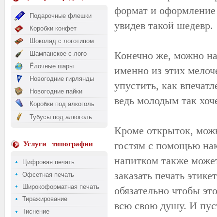
формат и оформление 
Подарочные флешки
увидев такой шедевр.
Коробки конфет
Шоколад с логотипом
Конечно же, можно на
Шампанское с лого
Ёлочные шары
именно из этих мелоч
Новогодние гирлянды
упустить, как впечатл
Новогодние пайки
ведь молодым так хоч
Коробки под алкоголь
Тубусы под алкоголь
Кроме открыток, можн
гостям с помощью на
Услуги
типографии
напитком также может
Цифровая печать
заказать печать этике
Офсетная печать
Широкоформатная печать
обязательно чтобы это
Тиражирование
всю свою душу. И пуст
Тиснение