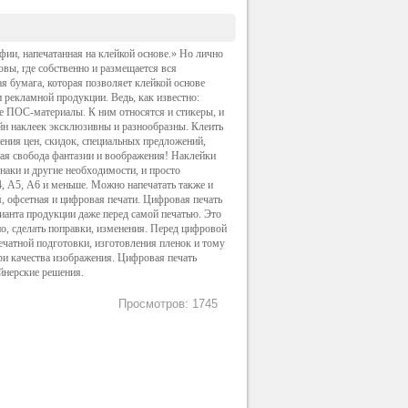
фии, напечатанная на клейкой основе.» Но лично
овы, где собственно и размещается вся
я бумага, которая позволяет клейкой основе
 рекламной продукции. Ведь, как известно:
ые ПОС-материалы. К ним относятся и
стикеры
, и
айн наклеек
эксклюзивны
и разнообразны. Клеить
ения цен, скидок, специальных предложений,
ная свобода фантазии и воображения! Наклейки
наки и другие необходимости, и просто
4, А5, А6 и меньше. Можно напечатать также и
, офсетная и цифровая печати. Цифровая печать
ианта продукции даже перед самой печатью. Это
но, сделать поправки, изменения. Перед цифровой
ечатной
подготовки, изготовления пленок и тому
ери качества изображения. Цифровая печать
айнерские решения.
Просмотров: 1745