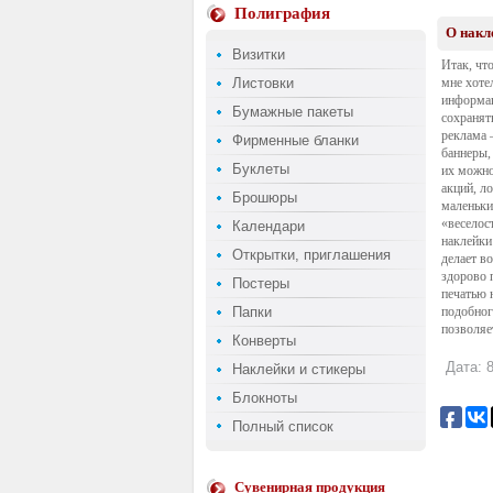
Полиграфия
О накл
Визитки
Итак, чт
Листовки
мне хоте
информац
Бумажные пакеты
сохранят
реклама 
Фирменные бланки
баннеры
,
Буклеты
их можно
акций, л
Брошюры
маленьки
«веселос
Календари
наклейки
Открытки, приглашения
делает в
здорово 
Постеры
печатью 
Папки
подобног
позволяе
Конверты
Дата: 8
Наклейки и стикеры
Блокноты
Полный список
Сувенирная продукция