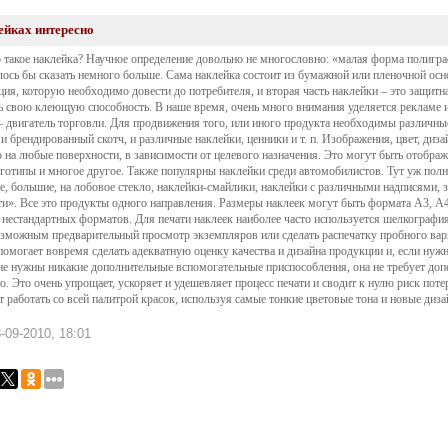
ейках интересно
о такое наклейка? Научное определение довольно не многословно: «малая форма полигра
лось бы сказать немного больше. Сама наклейка состоит из бумажной или пленочной осн
ия, которую необходимо довести до потребителя, и вторая часть наклейки – это защитна
ь свою
клеющую
способность. В наше время, очень много внимания уделяется рекламе и
– двигатель торговли. Для продвижения того, или иного продукта необходимы различн
 и
брендированный
скотч, и различные наклейки, ценники и т. п. Изображения, цвет, диз
 на любые поверхности, в зависимости от целевого назначения. Это могут быть отображ
оготипы и многое другое. Также популярны наклейки среди автомобилистов. Тут уж пол
е, большие, на лобовое стекло, наклейки-смайлики, наклейки с различными надписями, з
ти». Все это продукты одного направления. Размеры наклеек могут быть формата А3, А
 нестандартных форматов. Для печати наклеек наиболее часто используется шелкография
озможным предварительный просмотр экземпляров или сделать распечатку пробного вар
помогает вовремя сделать адекватную оценку качества и дизайна продукции и, если нуж
не нужны никакие дополнительные вспомогательные приспособления, она не требует
доп
о. Это очень упрощает, ускоряет и удешевляет процесс печати и сводит к нулю риск пот
т работать со всей палитрой красок, используя самые тонкие цветовые тона и новые диз
-09-2010, 18:01