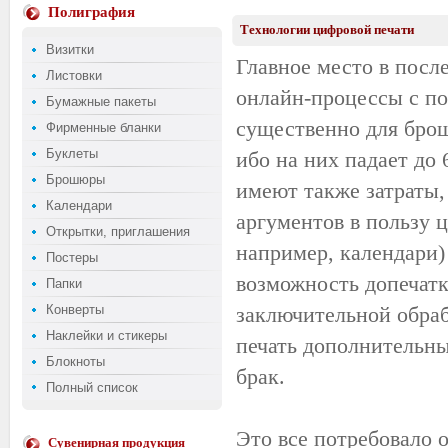
Полиграфия
Технологии цифровой печати
Визитки
Главное место в посл
Листовки
онлайн-процессы с п
Бумажные пакеты
существенно для бро
Фирменные бланки
Буклеты
ибо на них падает до 
Брошюры
имеют также затраты,
Календари
аргументов в пользу 
Открытки, приглашения
например, календари)
Постеры
возможность допечатк
Папки
Конверты
заключительной обраб
Наклейки и стикеры
печать дополнительны
Блокноты
брак.
Полный список
Это все потребовало 
Сувенирная продукция