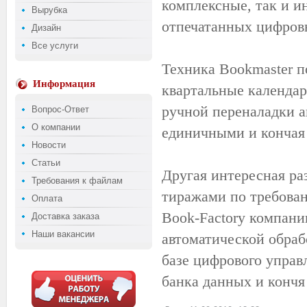
комплексные, так и и
Вырубка
отпечатанных цифров
Дизайн
Все услуги
Техника
Bookmaster
по
Информация
квартальные календар
ручной переналадки а
Вопрос-Ответ
О компании
единичными и кончая 
Новости
Статьи
Другая интересная ра
Требования к файлам
тиражами по требован
Оплата
Book-Factory компани
Доставка заказа
Наши вакансии
автоматической обраб
базе цифрового упра
банка данных и
кончя