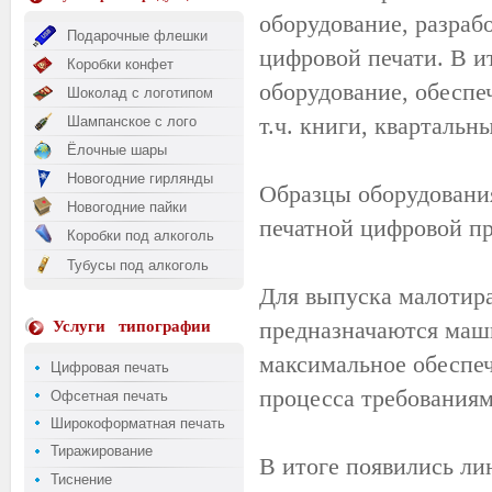
оборудование, разраб
Подарочные флешки
цифровой печати. В и
Коробки конфет
оборудование, обеспе
Шоколад с логотипом
т.ч. книги, квартальн
Шампанское с лого
Ёлочные шары
Новогодние гирлянды
Образцы оборудования
Новогодние пайки
печатной цифровой пр
Коробки под алкоголь
Тубусы под алкоголь
Для выпуска малотир
предназначаются ма
Услуги
типографии
максимальное обеспеч
Цифровая печать
процесса требованиям
Офсетная печать
Широкоформатная печать
Тиражирование
В итоге появились л
Тиснение