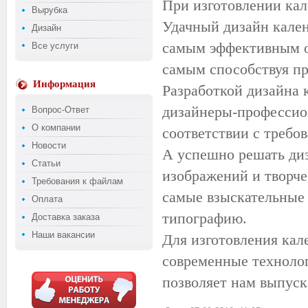
При изготовлении кал
Вырубка
Удачный дизайн кале
Дизайн
самым эффективным о
Все услуги
самым способствуя пр
Информация
Разработкой дизайна 
дизайнеры-профессион
Вопрос-Ответ
О компании
соответствии с требо
Новости
А успешно решать ди
Статьи
изображений и творче
Требования к файлам
самые взыскательные 
Оплата
типографию.
Доставка заказа
Наши вакансии
Для изготовления кал
современные технолог
позволяет нам выпуск