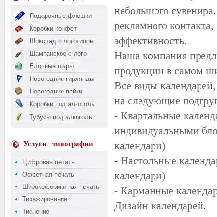
небольшого сувенира.
Подарочные флешки
рекламного контакта,
Коробки конфет
эффективность.
Шоколад с логотипом
Наша компания предла
Шампанское с лого
Ёлочные шары
продукции в самом ш
Новогодние гирлянды
Все виды календарей,
Новогодние пайки
на следующие подгру
Коробки под алкоголь
- Квартальные календа
Тубусы под алкоголь
индивидуальными бло
календари)
Услуги
типографии
- Настольные календа
Цифровая печать
календари)
Офсетная печать
Широкоформатная печать
- Карманные календари
Тиражирование
Дизайн календарей.
Тиснение