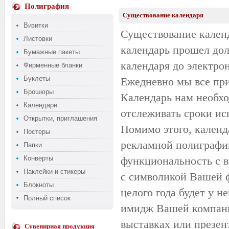
Полиграфия
Существование календаря
Визитки
Существование календ
Листовки
календарь прошел дол
Бумажные пакеты
календаря до электро
Фирменные бланки
Буклеты
Ежедневно мы все при
Брошюры
Календарь нам необхо
Календари
отслеживать сроки ис
Открытки, приглашения
Помимо этого, календ
Постеры
рекламной полиграфи
Папки
Конверты
функциональность с 
Наклейки и стикеры
с символикой Вашей ф
Блокноты
целого года будет у н
Полный список
имидж Вашей компании
выставках или презен
Сувенирная продукция