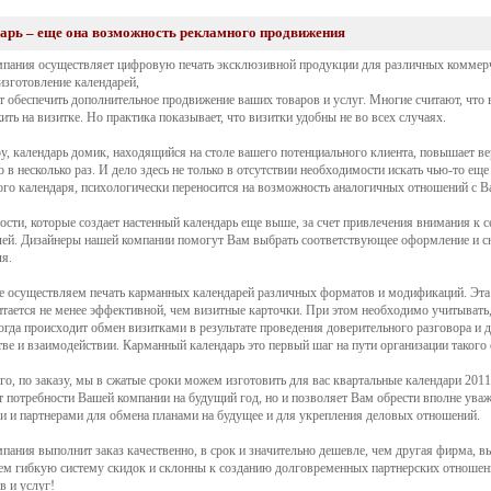
арь – еще она возможность рекламного продвижения
пания осуществляет цифровую печать эксклюзивной продукции для различных коммерч
 изготовление календарей,
т обеспечить дополнительное продвижение ваших товаров и услуг. Многие считают, ч
ить на визитке. Но практика показывает, что визитки удобны не во всех случаях.
у, календарь домик, находящийся на столе вашего потенциального клиента, повышает в
 в несколько раз. И дело здесь не только в отсутствии необходимости искать чью-то еще 
ого календаря, психологически переносится на возможность аналогичных отношений с В
сти, которые создает настенный календарь еще выше, за счет привлечения внимания к себ
лей. Дизайнеры нашей компании помогут Вам выбрать соответствующее оформление и
ля.
 осуществляем печать карманных календарей различных форматов и модификаций. Эта
итается не менее эффективной, чем визитные карточки. При этом необходимо учитывать, 
огда происходит обмен визитками в результате проведения доверительного разговора и
тве и взаимодействии. Карманный календарь это первый шаг на пути организации такого
го, по заказу, мы в сжатые сроки можем изготовить для вас квартальные календари 2011
т потребности Вашей компании на будущий год, но и позволяет Вам обрести вполне ува
и и партнерами для обмена планами на будущее и для укрепления деловых отношений.
пания выполнит заказ качественно, в срок и значительно дешевле, чем другая фирма,
ем гибкую систему скидок и склонны к созданию долговременных партнерских отнош
в и услуг!