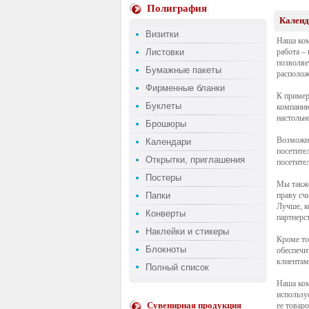
Полиграфия
Календ
Визитки
Наша ком
Листовки
работа –
позволяе
Бумажные пакеты
располож
Фирменные бланки
К пример
Буклеты
компанию
настольн
Брошюры
Возможно
Календари
посетите
Открытки, приглашения
посетите
Постеры
Мы также
Папки
праву сч
Лучше, к
Конверты
партнерс
Наклейки и стикеры
Кроме то
Блокноты
обеспечи
клиентам
Полный список
Наша ком
использу
Сувенирная продукция
ее товаро