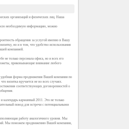
еских организаций и физических лиц. Наша
то всю необходимую информацию, можно
ероятность обращения за услугой именно в Вашу
визитку, но и в том, что удобство использования
ашей компанией.
е не только персонала офиса, но и всех его
 сюжеты, приковывающие внимание любого
 удобная форма продвижения Вашей компании по
что визитка вручается не во всех случаях.
 достижения соответствующих договоренностей о
 общения.
 и календарь карманный 2011. Это не только
жительный повод для встречи с потенциальными
 выполняющая работу аналогичного уровня. Мы
ений. Мы поможем продвижению Вашей компании,