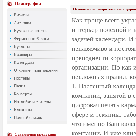
Полиграфия
Отличный корпоративный подарок 
Визитки
Как проще всего укра
Листовки
интерьер полезной и 
Бумажные пакеты
задачей календари. 
Фирменные бланки
Буклеты
ненавязчиво и посто
Брошюры
преподнести корпора
Календари
организации. Но как 
Открытки, приглашения
несложных правил, ко
Постеры
1. Настенный календа
Папки
Конверты
компании, занятой в 
Наклейки и стикеры
цифровая печать карм
Блокноты
сфере и тематике рабо
Полный список
что именно Ваш кален
компании. И уже клие
Сувенирная продукция