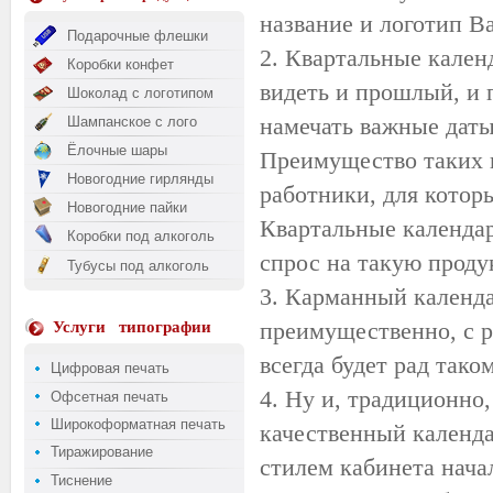
название и логотип 
Подарочные флешки
2. Квартальные кален
Коробки конфет
видеть и прошлый, и 
Шоколад с логотипом
намечать важные даты
Шампанское с лого
Ёлочные шары
Преимущество таких 
Новогодние гирлянды
работники, для котор
Новогодние пайки
Квартальные календар
Коробки под алкоголь
спрос на такую проду
Тубусы под алкоголь
3. Карманный календар
преимущественно, с р
Услуги
типографии
всегда будет рад так
Цифровая печать
4. Ну и, традиционно,
Офсетная печать
Широкоформатная печать
качественный календа
Тиражирование
стилем кабинета нача
Тиснение