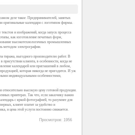
 самом деле такое. Предпринимателей, занятых
или оригинальные календари с логотипом фирмы.
текстов и изображений, когда запуск процесса
 этапы, как изготовление печатных форм,
ользование высокотехнологичных промышленных
ель методом
электрографии
.
ла тиража, выгодного производителю работ. В
 присутствии клиента, в особенности, когда не
овление календарей или приглашений в любом,
продукцией, которая никогда не пригодится. И уж
альными индивидуальными особенностями,
 и относительно высокую цену готовой продукции.
енных принтерах. Так что, если заказчику важно
алендарь с яркой фотографией, то разумнее для
первых, клиент платит за удобство и
ка, и цена этой услуги постоянно снижается.
Просмотров: 1956