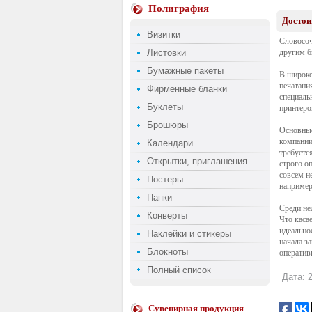
Полиграфия
Достои
Визитки
Словосоч
Листовки
другим б
Бумажные пакеты
В широко
печатани
Фирменные бланки
специаль
Буклеты
принтеро
Брошюры
Основные
компании
Календари
требуетс
Открытки, приглашения
строго о
совсем н
Постеры
например
Папки
Среди не
Конверты
Что каса
идеально
Наклейки и стикеры
начала з
Блокноты
оператив
Полный список
Дата: 2
Сувенирная продукция