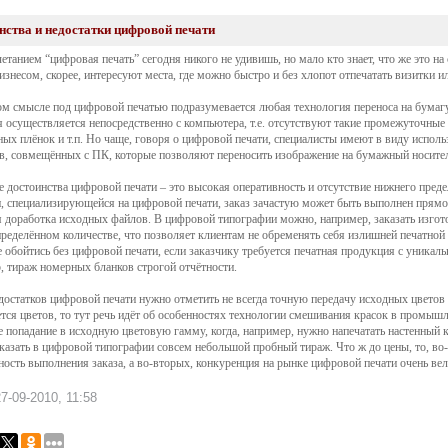
нства и недостатки цифровой печати
етанием “цифровая печать” сегодня никого не удивишь, но мало кто знает, что же это на
изнесом, скорее, интересуют места, где можно быстро и без хлопот отпечатать визитки 
м смысле под цифровой печатью подразумевается любая технология переноса на бумагу 
я осуществляется непосредственно с компьютера, т.е. отсутствуют такие промежуточные
ных плёнок и т.п. Но чаще, говоря о цифровой печати, специалисты имеют в виду исп
в, совмещённых с ПК, которые позволяют переносить изображение на бумажный носит
 достоинства цифровой печати – это высокая оперативность и отсутствие нижнего преде
, специализирующейся на цифровой печати, заказ зачастую может быть выполнен прямо в
я доработка исходных файлов. В цифровой типографии можно, например, заказать изгот
пределённом количестве, что позволяет клиентам не обременять себя излишней печатной 
е обойтись без цифровой печати, если заказчику требуется печатная продукция с уник
, тираж номерных бланков строгой отчётности.
достатков цифровой печати нужно отметить не всегда точную передачу исходных цветов
ется цветов, то тут речь идёт об особенностях технологии смешивания красок в промышл
е попадание в исходную цветовую гамму, когда, например, нужно напечатать настенный к
аказать в цифровой типографии совсем небольшой пробный тираж. Что ж до цены, то, во-
ность выполнения заказа, а во-вторых, конкуренция на рынке цифровой печати очень вели
7-09-2010, 11:58