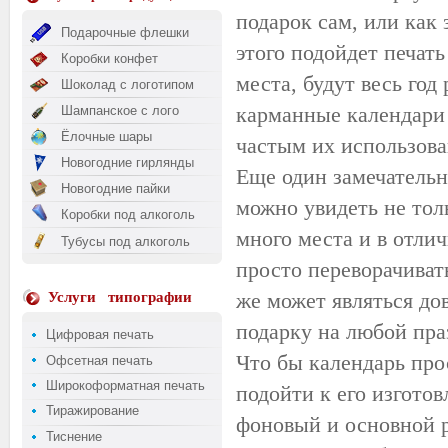
подарок сам, или как
Подарочные флешки
этого подойдет печат
Коробки конфет
места, будут весь год
Шоколад с логотипом
карманные календари
Шампанское с лого
Ёлочные шары
частым их использова
Новогодние гирлянды
Еще один замечательн
Новогодние пайки
можно увидеть не тол
Коробки под алкоголь
много места и в отли
Тубусы под алкоголь
просто переворачиват
же может являться до
Услуги
типографии
подарку на любой пра
Цифровая печать
Что бы календарь про
Офсетная печать
Широкоформатная печать
подойти к его изгото
Тиражирование
фоновый и основной 
Тиснение