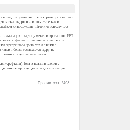
оизводстве упаковки. Такой картон представляет
упаковки подарков или косметических и
 расфасовки продукции «Премиум-класса». Все
щью ламинации к картону металлизированного PET
альных эффектов, то печать по поверхности
и серебренного цвета, так и пленки с
лаков и белил достигаются и другие
возможности для использования
ентерефталат). Есть в наличии пленки с
 сделать выбор подходящего для ламинации
Просмотров: 2408