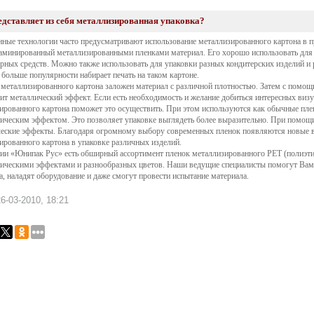
едставляет из себя металлизированная упаковка?
ные технологии часто предусматривают использование металлизированного картона в пр
ламинированный металлизированными пленками материал. Его хорошо использовать для 
ных средств. Можно также использовать для упаковки разных кондитерских изделий и
 больше популярности набирает печать на таком картоне.
 металлизированного картона заложен материал с различной плотностью. Затем с помо
ит металлический эффект. Если есть необходимость и желание добиться интересных визу
ированного картона поможет это осуществить. При этом используются как обычные пленк
ическим эффектом. Это позволяет упаковке выглядеть более выразительно. При помощи 
еские эффекты. Благодаря огромному выбору современных пленок появляются новые 
ированного картона в упаковке различных изделий.
ии «Юнипак Рус» есть обширный ассортимент пленок металлизированного PET (полиэтил
ическими эффектами и разнообразных цветов. Наши ведущие специалисты помогут Вам
а, наладят оборудование и даже смогут провести испытание материала.
6-03-2010, 18:21