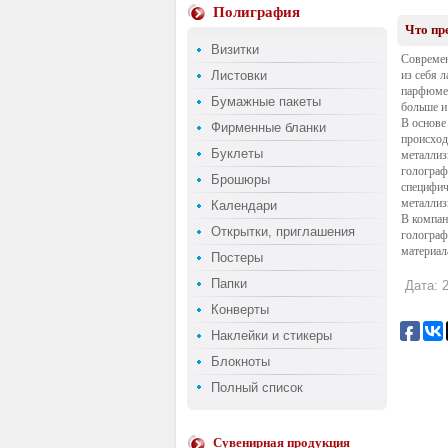
Полиграфия
Что пр
Визитки
Современ
Листовки
из себя 
парфюмер
Бумажные пакеты
больше и
В основе
Фирменные бланки
происход
Буклеты
металлиз
голограф
Брошюры
специфич
металлиз
Календари
В компан
Открытки, приглашения
голограф
материал
Постеры
Папки
Дата: 2
Конверты
Наклейки и стикеры
Блокноты
Полный список
Сувенирная продукция