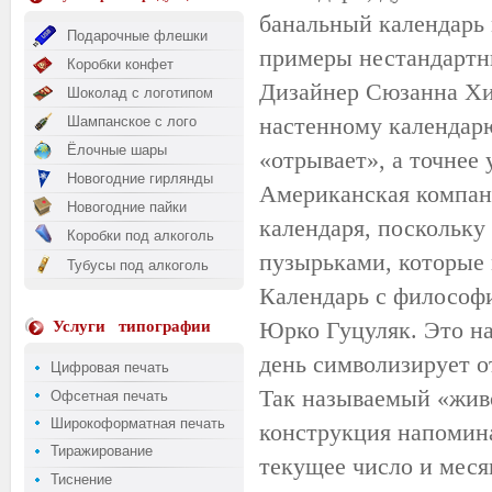
банальный календарь 
Подарочные флешки
примеры нестандартн
Коробки конфет
Дизайнер Сюзанна
Хи
Шоколад с логотипом
настенному календар
Шампанское с лого
Ёлочные шары
«отрывает», а точнее
Новогодние гирлянды
Американская компа
Новогодние пайки
календаря, поскольку
Коробки под алкоголь
пузырьками, которые
Тубусы под алкоголь
Календарь с философ
Юрко
Гуцуляк
. Это н
Услуги
типографии
день символизирует о
Цифровая печать
Так называемый «жив
Офсетная печать
Широкоформатная печать
конструкция напомина
Тиражирование
текущее число и месяц
Тиснение