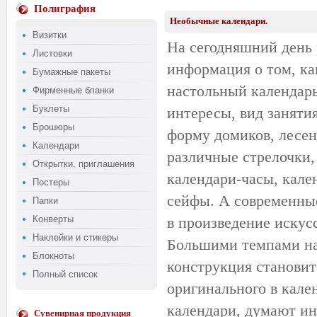
Полиграфия
Необычные календари.
Визитки
На сегодняшний день 
Листовки
информация о том, ка
Бумажные пакеты
настольный календарь
Фирменные бланки
Буклеты
интересы, вид заняти
Брошюры
форму домиков, лесен
Календари
различные стрелочки,
Открытки, приглашения
календари-часы, кале
Постеры
сейфы. А современные
Папки
Конверты
в произведение искус
Наклейки и стикеры
Большими темпами наб
Блокноты
конструкция становит
Полный список
оригинального в кал
календари, думают ина
Сувенирная продукция