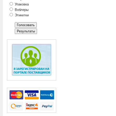
Упаковка
Воблеры
Этикетки