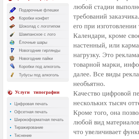
любой стадии выполн
Подарочные флешки
требований заказчика
Коробки конфет
его при изготовлении 
Шоколад с логотипом
Календари, кроме сво
Шампанское с лого
Ёлочные шары
настенный, или карма
Новогодние гирлянды
нагрузку. Это реклам
Новогодние пайки
товарной марки, инфо
Коробки под алкоголь
далее. Все виды рекл
Тубусы под алкоголь
необъятно.
Качество цифровой пе
Услуги
типографии
нескольких тысяч отт
Цифровая печать
Кроме того, она позв
Офсетная печать
Широкоформатная печать
любой вид материалов
Тиражирование
что увеличивает фун
Тиснение