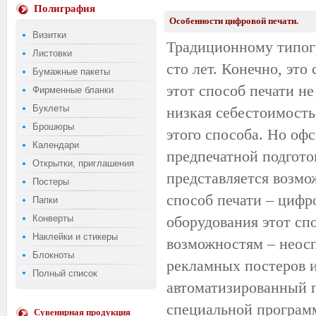
Полиграфия
Особенности цифровой печати.
Визитки
Традиционному типог
Листовки
сто лет. Конечно, эт
Бумажные пакеты
этот способ печати не
Фирменные бланки
Буклеты
низкая себестоимость
Брошюры
этого способа. Но оф
Календари
предпечатной подготов
Открытки, приглашения
представляется возмо
Постеры
способ печати – цифр
Папки
Конверты
оборудования этот сп
Наклейки и стикеры
возможностям – неосп
Блокноты
рекламных постеров и
Полный список
автоматизированный 
специальной программ
Сувенирная продукция