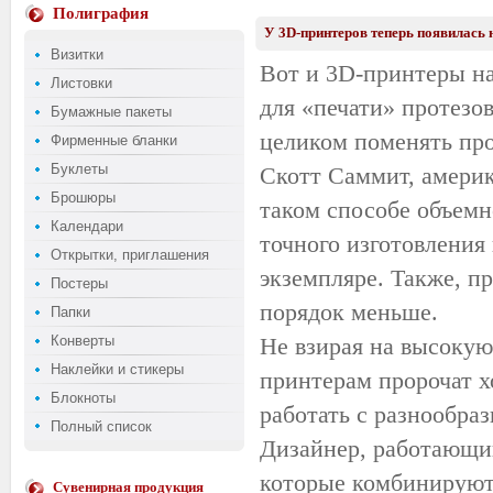
Полиграфия
У 3D-принтеров теперь появилась 
Визитки
Вот и 3D-принтеры на
Листовки
для «печати» протезо
Бумажные пакеты
целиком поменять про
Фирменные бланки
Буклеты
Скотт Саммит, амери
Брошюры
таком способе объемн
Календари
точного изготовления
Открытки, приглашения
экземпляре. Также, пр
Постеры
порядок меньше.
Папки
Конверты
Не взирая на высокую
Наклейки и стикеры
принтерам пророчат х
Блокноты
работать с разнообра
Полный список
Дизайнер, работающий
которые комбинируют 
Сувенирная продукция