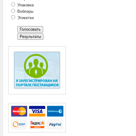
Упаковка
Воблеры
Этикетки