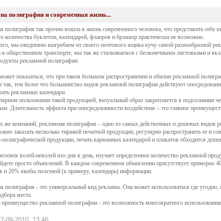
на полиграфия и современная жизнь...
я полиграфия так прочно вошла в жизнь современного человека, что представить себе в
о количества буклетов, календарей,
флаеров
и брошюр практически не возможно.
ого, мы ежедневно выгребаем из своего почтового ящика кучу самой разнообразной ре
 в общественном транспорте, мы так же сталкиваемся с бесконечными листовками и вкл
одукты рекламной полиграфии.
может показаться, что при таком большом распространении и обилии рекламной полиграф
не так, тем более что большинство видов рекламной полиграфии действуют опосредованно
вать рекламные календари.
лярном пользовании такой продукцией, визуальный образ закрепляется в подсознании че
ым. Длительность эффекта при опосредованности воздействия – это главное преимущес
х же компаний, рекламная полиграфия – одно из самых действенных и дешевых видов ре
ожно заказать несколько тиражей печатной продукции, регулярно распространять ее и со
-полиграфической продукции, печать карманных календарей и плакатов обходится дешев
еловек волей-неволей изо дня в день, изучает определенное количество рекламной про
айдете просто объявлений. В каждом современном объявлении присутствует примерно 
в и 20% якобы полезной (к примеру, календарь) информации.
я полиграфия - это универсальный вид рекламы. Она может использоваться где угодно, 
одбора места.
 преимущество рекламной полиграфии - это возможность многократного использования и
7-09-2010, 13:46