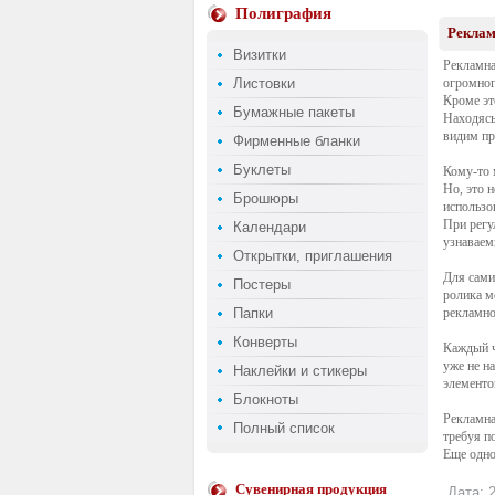
Полиграфия
Реклам
Визитки
Рекламна
Листовки
огромног
Кроме эт
Бумажные пакеты
Находясь
видим пр
Фирменные бланки
Буклеты
Кому-то 
Но, это 
Брошюры
использо
При регу
Календари
узнаваем
Открытки, приглашения
Для сами
Постеры
ролика м
Папки
рекламно
Конверты
Каждый ч
уже не н
Наклейки и стикеры
элементо
Блокноты
Рекламна
Полный список
требуя п
Еще одно
Сувенирная продукция
Дата: 2