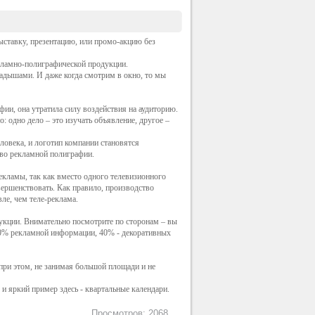
ыставку, презентацию, или промо-акцию без
кламно-полиграфической продукции.
адышами. И даже когда смотрим в окно, то мы
ии, она утратила силу воздействия на аудиторию.
: одно дело – это изучать объявление, другое –
ловека, и логотип компании становятся
тво рекламной полиграфии.
кламы, так как вместо одного телевизионного
вершенствовать. Как правило, производство
ле, чем теле-реклама.
дукции. Внимательно посмотрите по сторонам – вы
40% рекламной информации, 40% - декоративных
при этом, не занимая большой площади и не
 яркий пример здесь - квартальные календари.
Просмотров: 2068