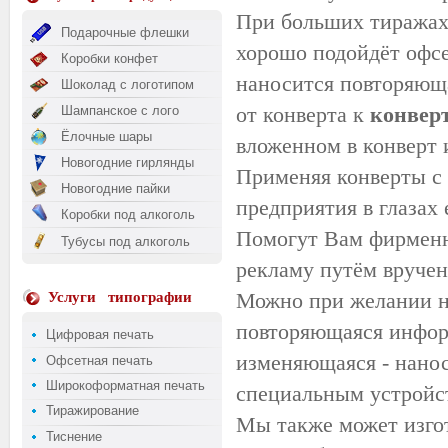
При больших тиражах
Подарочные флешки
хорошо подойдёт офсе
Коробки конфет
наносится повторяюща
Шоколад с логотипом
от конверта к
конвер
Шампанское с лого
Ёлочные шары
вложенном в конверт и
Новогодние гирлянды
Применяя конверты с 
Новогодние пайки
предприятия в глазах 
Коробки под алкоголь
Помогут Вам фирменны
Тубусы под алкоголь
рекламу путём вручен
Можно при желании на
Услуги
типографии
повторяющаяся инфор
Цифровая печать
изменяющаяся - нано
Офсетная печать
Широкоформатная печать
специальным устройс
Тиражирование
Мы также может изго
Тиснение