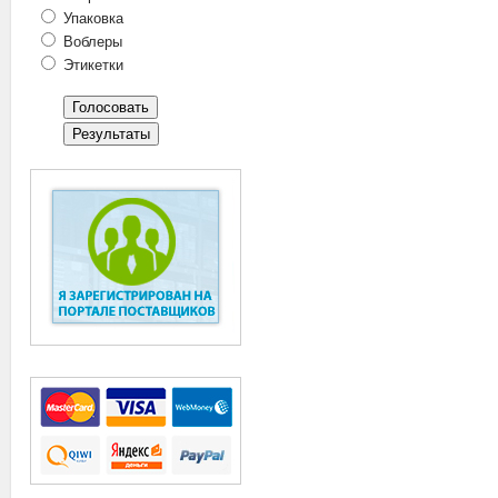
Упаковка
Воблеры
Этикетки