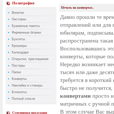
Полиграфия
Печать на конвертах.
Визитки
Давно прошли те врем
Листовки
отправлений или для 
Бумажные пакеты
юбилярам, подписыва
Фирменные бланки
Буклеты
распространена такая
Брошюры
Воспользовавшись эт
Календари
конверты, которые по
Открытки, приглашения
Нередко возникает не
Постеры
тысяч или даже десят
Папки
Конверты
требуется в короткий
Наклейки и стикеры
быстро не получится,
Блокноты
конвертами
просто н
Полный список
матричных с ручной по
В этом случае Вас выр
Сувенирная продукция