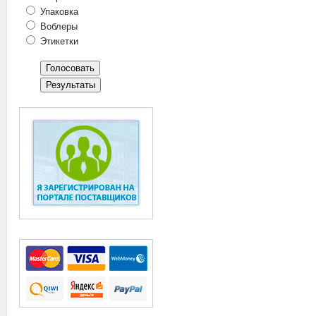
Упаковка
Воблеры
Этикетки