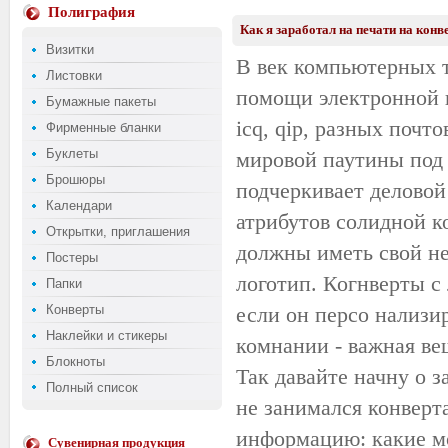
Полиграфия
Как я заработал на печати на конв
Визитки
В век компьютерных т
Листовки
помощи электронной 
Бумажные пакеты
icq
,
qip
, разных
почто
Фирменные бланки
Буклеты
мировой паутины под
Брошюры
подчеркивает деловой
Календари
атрибутов солидной к
Открытки, приглашения
должны иметь свой не
Постеры
логотип.
Когнверты
с 
Папки
Конверты
если он
персо
нализи
Наклейки и стикеры
комнании
- важная ве
Блокноты
Так давайте начну о з
Полный список
не занимался конверт
информацию: какие мо
Сувенирная продукция