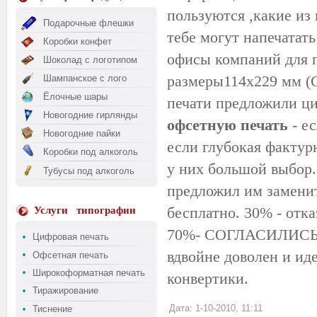
пользуются ,какие из 
Подарочные флешки
тебе могут напечатать
Коробки конфет
офисы компаний для 
Шоколад с логотипом
размеры114х229 мм (С
Шампанское с лого
Ёлочные шары
печати предложили ци
Новогодние гирлянды
офсетную печать
- е
Новогодние пайки
если глубокая
фактур
Коробки под алкоголь
у них большой выбор.
Тубусы под алкоголь
предложил им заменит
бесплатно. 30% - отка
Услуги
типографии
70%- СОГЛАСИЛИСЬ. З
Цифровая печать
вдвойне доволен и ид
Офсетная печать
Широкоформатная печать
конвертики.
Тиражирование
Дата: 1-10-2010, 11:11
Тиснение